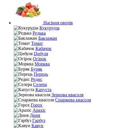
Насіння овочів
Кукурудза
Редька
Баклажан
Томат
Кабачок
Цибуля
Огірок
Морква
Буряк
Перець
Редис
Селера
Капуста
Зернова квасоля
Спаржева квасоля
Горох
Арахіс
Диня
Гарбуз
Кавун