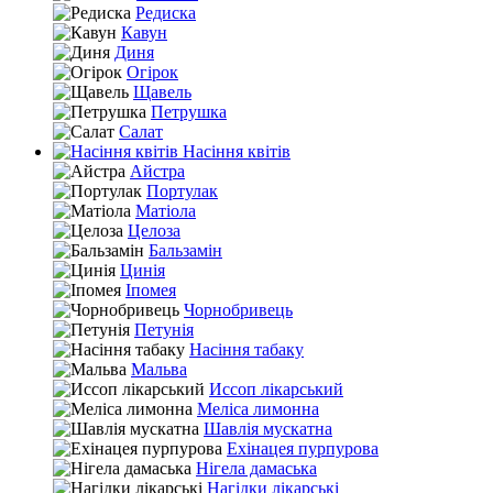
Редиска
Кавун
Диня
Огірок
Щавель
Петрушка
Салат
Насіння квітів
Айстра
Портулак
Матіола
Целоза
Бальзамін
Цинія
Іпомея
Чорнобривець
Петунія
Насіння табаку
Мальва
Иссоп лікарський
Меліса лимонна
Шавлія мускатна
Ехінацея пурпурова
Нігела дамаська
Нагідки лікарські