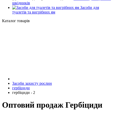
шкідників
Засоби для
туалетів та вигрібних ям
Каталог товарів
Засоби захисту рослин
гербіциди
гербіциди - 2
Оптовий продаж Гербіциди