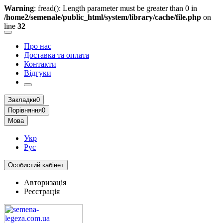
Warning
: fread(): Length parameter must be greater than 0 in
/home2/semenale/public_html/system/library/cache/file.php
on
line
32
Про нас
Доставка та оплата
Контакти
Відгуки
Закладки
0
Порівняння
0
Мова
Укр
Рус
Особистий кабінет
Авторизація
Реєстрація