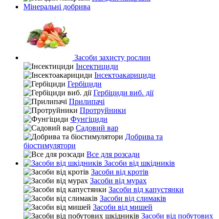
Мінеральні добрива
Засоби захисту рослин
Інсектициди
Інсектоакарициди
Гербіциди
Гербіциди виб. дії
Прилипачі
Протруйники
Фунгіциди
Садовий вар
Добрива та
біостимулятори
Все для розсади
Засоби від шкідників
Засоби від кротів
Засоби від мурах
Засоби від капустянки
Засоби від слимаків
Засоби від мишей
Засоби від побутових