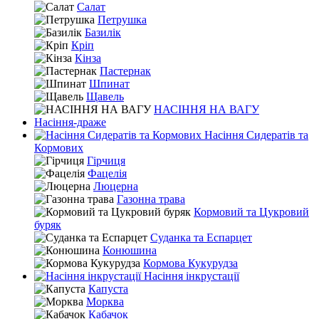
Салат
Петрушка
Базилік
Кріп
Кінза
Пастернак
Шпинат
Щавель
НАСІННЯ НА ВАГУ
Насіння-драже
Насіння Сидератів та
Кормових
Гірчиця
Фацелія
Люцерна
Газонна трава
Кормовий та Цукровий
буряк
Суданка та Еспарцет
Конюшина
Кормова Кукурудза
Насіння інкрустації
Капуста
Морква
Кабачок