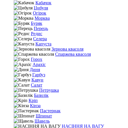
Кабачок
Цибуля
Огірок
Морква
Буряк
Перець
Редис
Селера
Капуста
Зернова квасоля
Спаржева квасоля
Горох
Арахіс
Диня
Гарбуз
Кавун
Салат
Петрушка
Базилік
Кріп
Кінза
Пастернак
Шпинат
Щавель
НАСІННЯ НА ВАГУ