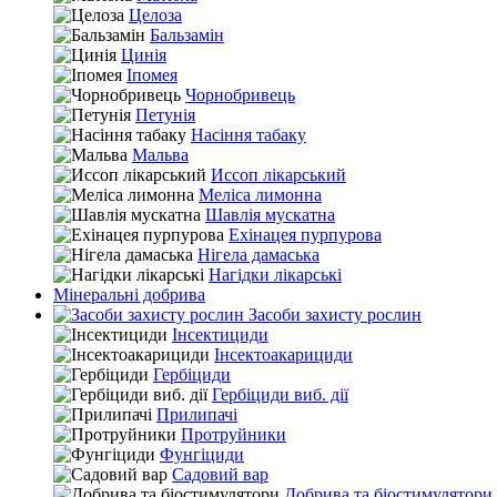
Целоза
Бальзамін
Цинія
Іпомея
Чорнобривець
Петунія
Насіння табаку
Мальва
Иссоп лікарський
Меліса лимонна
Шавлія мускатна
Ехінацея пурпурова
Нігела дамаська
Нагідки лікарські
Мінеральні добрива
Засоби захисту рослин
Інсектициди
Інсектоакарициди
Гербіциди
Гербіциди виб. дії
Прилипачі
Протруйники
Фунгіциди
Садовий вар
Добрива та біостимулятори