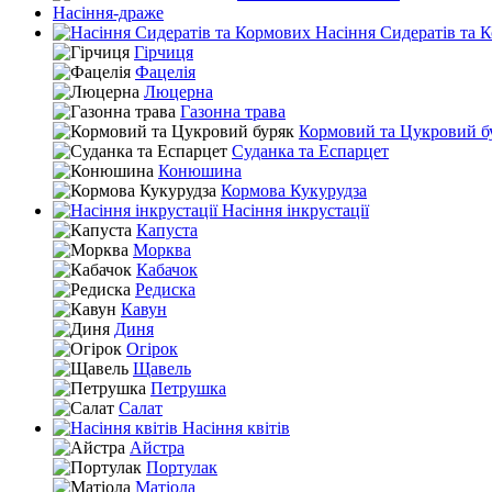
Насіння-драже
Насіння Сидератів та 
Гірчиця
Фацелія
Люцерна
Газонна трава
Кормовий та Цукровий б
Суданка та Еспарцет
Конюшина
Кормова Кукурудза
Насіння інкрустації
Капуста
Морква
Кабачок
Редиска
Кавун
Диня
Огірок
Щавель
Петрушка
Салат
Насіння квітів
Айстра
Портулак
Матіола