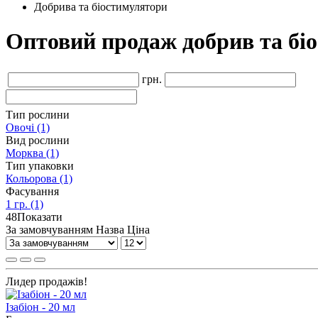
Добрива та біостимулятори
Оптовий продаж добрив та бі
грн.
Тип рослини
Овочі
(1)
Вид рослини
Морква
(1)
Тип упаковки
Кольорова
(1)
Фасування
1 гр.
(1)
48
Показати
За замовчуванням
Назва
Ціна
Лидер продажів!
Ізабіон - 20 мл