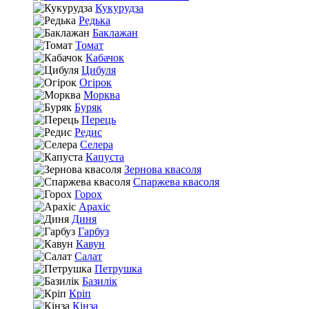
Кукурудза
Редька
Баклажан
Томат
Кабачок
Цибуля
Огірок
Морква
Буряк
Перець
Редис
Селера
Капуста
Зернова квасоля
Спаржева квасоля
Горох
Арахіс
Диня
Гарбуз
Кавун
Салат
Петрушка
Базилік
Кріп
Кінза