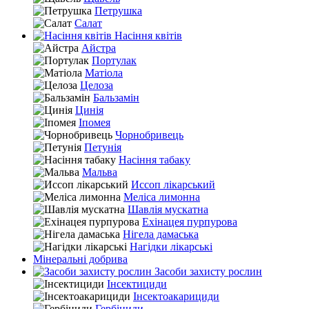
Петрушка
Салат
Насіння квітів
Айстра
Портулак
Матіола
Целоза
Бальзамін
Цинія
Іпомея
Чорнобривець
Петунія
Насіння табаку
Мальва
Иссоп лікарський
Меліса лимонна
Шавлія мускатна
Ехінацея пурпурова
Нігела дамаська
Нагідки лікарські
Мінеральні добрива
Засоби захисту рослин
Інсектициди
Інсектоакарициди
Гербіциди