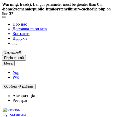
Warning
: fread(): Length parameter must be greater than 0 in
/home2/semenale/public_html/system/library/cache/file.php
on
line
32
Про нас
Доставка та оплата
Контакти
Відгуки
Закладки
0
Порівняння
0
Мова
Укр
Рус
Особистий кабінет
Авторизація
Реєстрація