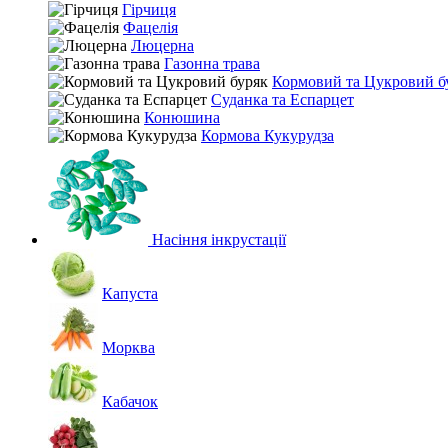
Гірчиця
Фацелія
Люцерна
Газонна трава
Кормовий та Цукровий б
Суданка та Еспарцет
Конюшина
Кормова Кукурудза
Насіння інкрустації
Капуста
Морква
Кабачок