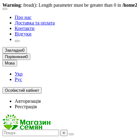
Warning
: fread(): Length parameter must be greater than 0 in
/home2
Про нас
Доставка та оплата
Контакти
Відгуки
Закладки
0
Порівняння
0
Мова
Укр
Рус
Особистий кабінет
Авторизація
Реєстрація
×