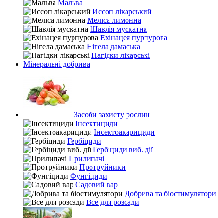
Мальва
Иссоп лікарський
Меліса лимонна
Шавлія мускатна
Ехінацея пурпурова
Нігела дамаська
Нагідки лікарські
Мінеральні добрива
Засоби захисту рослин
Інсектициди
Інсектоакарициди
Гербіциди
Гербіциди виб. дії
Прилипачі
Протруйники
Фунгіциди
Садовий вар
Добрива та біостимулятори
Все для розсади