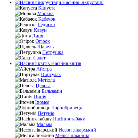
Насіння інкрустації
Капуста
Морква
Кабачок
Редиска
Кавун
Диня
Огірок
Щавель
Петрушка
Салат
Насіння квітів
Айстра
Портулак
Матіола
Целоза
Бальзамін
Цинія
Іпомея
Чорнобривець
Петунія
Насіння табаку
Мальва
Иссоп лікарський
Меліса лимонна