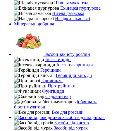
Шавлія мускатна
Ехінацея пурпурова
Нігела дамаська
Нагідки лікарські
Мінеральні добрива
Засоби захисту рослин
Інсектициди
Інсектоакарициди
Гербіциди
Гербіциди виб. дії
Прилипачі
Протруйники
Фунгіциди
Садовий вар
Добрива та
біостимулятори
Все для розсади
Засоби від шкідників
Засоби від кротів
Засоби від мурах