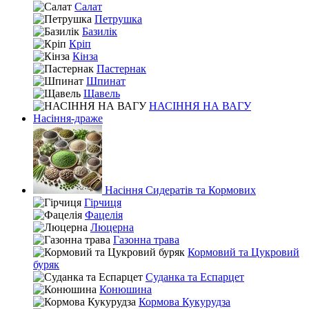
Салат
Петрушка
Базилік
Кріп
Кінза
Пастернак
Шпинат
Щавель
НАСІННЯ НА ВАГУ
Насіння-драже
Насіння Сидератів та Кормових
Гірчиця
Фацелія
Люцерна
Газонна трава
Кормовий та Цукровий
буряк
Суданка та Еспарцет
Конюшина
Кормова Кукурудза