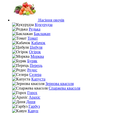
Насіння овочів
Кукурудза
Редька
Баклажан
Томат
Кабачок
Цибуля
Огірок
Морква
Буряк
Перець
Редис
Селера
Капуста
Зернова квасоля
Спаржева квасоля
Горох
Арахіс
Диня
Гарбуз
Кавун