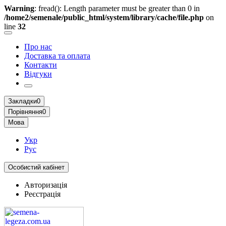
Warning
: fread(): Length parameter must be greater than 0 in
/home2/semenale/public_html/system/library/cache/file.php
on
line
32
Про нас
Доставка та оплата
Контакти
Відгуки
Закладки
0
Порівняння
0
Мова
Укр
Рус
Особистий кабінет
Авторизація
Реєстрація