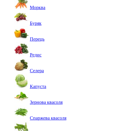
Морква
Буряк
Перець
Редис
Селера
Капуста
Зернова квасоля
Спаржева квасоля