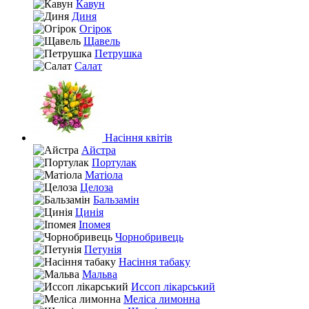
Кавун
Диня
Огірок
Щавель
Петрушка
Салат
Насіння квітів
Айстра
Портулак
Матіола
Целоза
Бальзамін
Цинія
Іпомея
Чорнобривець
Петунія
Насіння табаку
Мальва
Иссоп лікарський
Меліса лимонна