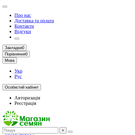
Про нас
Доставка та оплата
Контакти
Відгуки
Закладки
0
Порівняння
0
Мова
Укр
Рус
Особистий кабінет
Авторизація
Реєстрація
×