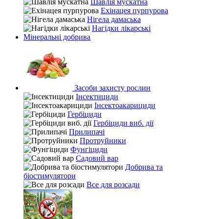
Шавлія мускатна
Ехінацея пурпурова
Нігела дамаська
Нагідки лікарські
Мінеральні добрива
Засоби захисту рослин
Інсектициди
Інсектоакарициди
Гербіциди
Гербіциди виб. дії
Прилипачі
Протруйники
Фунгіциди
Садовий вар
Добрива та
біостимулятори
Все для розсади