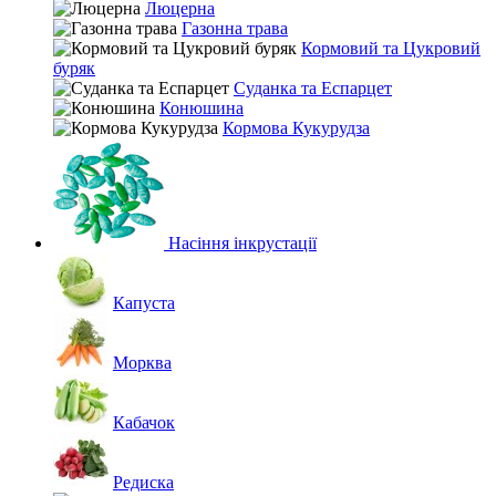
Люцерна
Газонна трава
Кормовий та Цукровий
буряк
Суданка та Еспарцет
Конюшина
Кормова Кукурудза
Насіння інкрустації
Капуста
Морква
Кабачок
Редиска