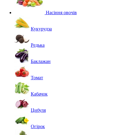
Насіння овочів
Кукурудза
Редька
Баклажан
Томат
Кабачок
Цибуля
Огірок