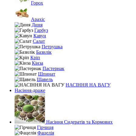
Горох
Арахіс
Диня
Гарбуз
Кавун
Салат
Петрушка
Базилік
Кріп
Кінза
Пастернак
Шпинат
Щавель
НАСІННЯ НА ВАГУ
Насіння-драже
Насіння Сидератів та Кормових
Гірчиця
Фацелія