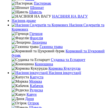
Пастернак
Шпинат
Щавель
НАСІННЯ НА ВАГУ
Насіння-драже
Насіння Сидератів та
Кормових
Гірчиця
Фацелія
Люцерна
Газонна трава
Кормовий та Цукровий
буряк
Суданка та Еспарцет
Конюшина
Кормова Кукурудза
Насіння інкрустації
Капуста
Морква
Кабачок
Редиска
Кавун
Диня
Огірок
Щавель