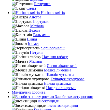
Петрушка
Салат
Насіння квітів
Айстра
Портулак
Матіола
Целоза
Бальзамін
Цинія
Іпомея
Чорнобривець
Петунія
Насіння табаку
Мальва
Иссоп лікарський
Меліса лимонна
Шавлія мускатна
Ехінацея пурпурова
Нігела дамаська
Нагідки лікарські
Мінеральні добрива
Засоби захисту рослин
Інсектициди
Інсектоакарициди
Гербіциди