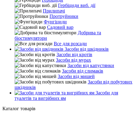
Гербіциди виб. дії
Прилипачі
Протруйники
Фунгіциди
Садовий вар
Добрива та
біостимулятори
Все для розсади
Засоби від шкідників
Засоби від кротів
Засоби від мурах
Засоби від капустянки
Засоби від слимаків
Засоби від мишей
Засоби від побутових
шкідників
Засоби для
туалетів та вигрібних ям
Каталог товарів