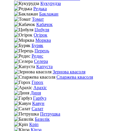
Кукурудза
Редька
Баклажан
Томат
Кабачок
Цибуля
Огірок
Морква
Буряк
Перець
Редис
Селера
Капуста
Зернова квасоля
Спаржева квасоля
Горох
Арахіс
Диня
Гарбуз
Кавун
Салат
Петрушка
Базилік
Кріп
Кінза