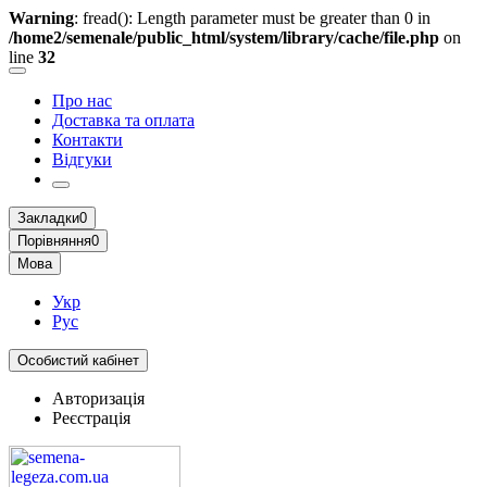
Warning
: fread(): Length parameter must be greater than 0 in
/home2/semenale/public_html/system/library/cache/file.php
on
line
32
Про нас
Доставка та оплата
Контакти
Відгуки
Закладки
0
Порівняння
0
Мова
Укр
Рус
Особистий кабінет
Авторизація
Реєстрація