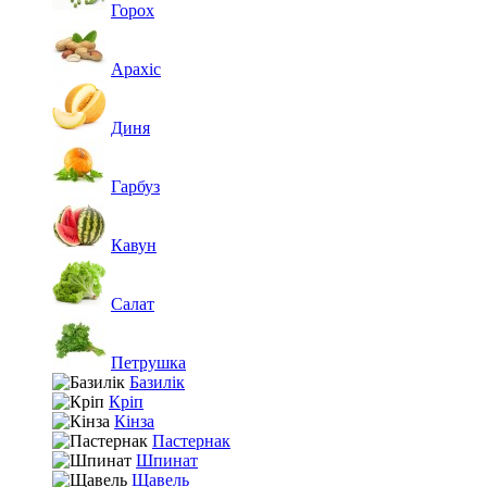
Горох
Арахіс
Диня
Гарбуз
Кавун
Салат
Петрушка
Базилік
Кріп
Кінза
Пастернак
Шпинат
Щавель