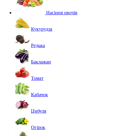
Насіння овочів
Кукурудза
Редька
Баклажан
Томат
Кабачок
Цибуля
Огірок