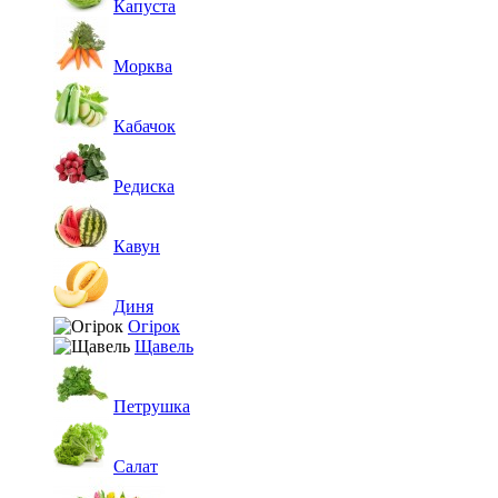
Капуста
Морква
Кабачок
Редиска
Кавун
Диня
Огірок
Щавель
Петрушка
Салат