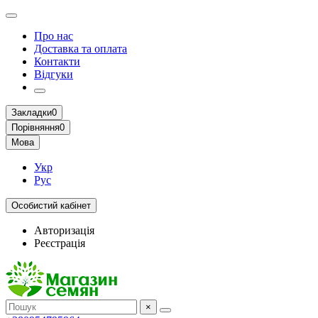
Про нас
Доставка та оплата
Контакти
Відгуки
Закладки
0
Порівняння
0
Мова
Укр
Рус
Особистий кабінет
Авторизація
Реєстрація
×