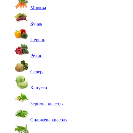
Морква
Буряк
Перець
Редис
Селера
Капуста
Зернова квасоля
Спаржева квасоля