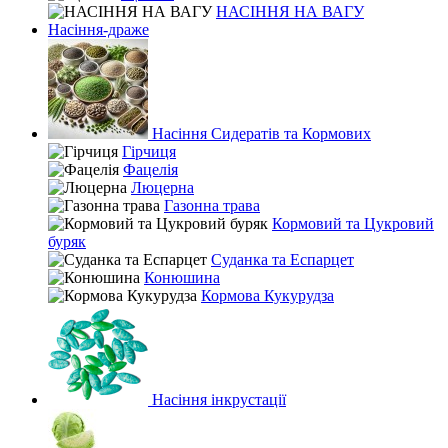
НАСІННЯ НА ВАГУ
Насіння-драже
Насіння Сидератів та Кормових
Гірчиця
Фацелія
Люцерна
Газонна трава
Кормовий та Цукровий
буряк
Суданка та Еспарцет
Конюшина
Кормова Кукурудза
Насіння інкрустації