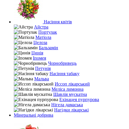
Насіння квітів
Айстра
Портулак
Матіола
Целоза
Бальзамін
Цинія
Іпомея
Чорнобривець
Петунія
Насіння табаку
Мальва
Иссоп лікарський
Меліса лимонна
Шавлія мускатна
Ехінацея пурпурова
Нігела дамаська
Нагідки лікарські
Мінеральні добрива