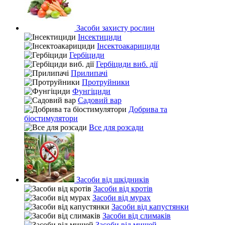
Засоби захисту рослин
Інсектициди
Інсектоакарициди
Гербіциди
Гербіциди виб. дії
Прилипачі
Протруйники
Фунгіциди
Садовий вар
Добрива та
біостимулятори
Все для розсади
Засоби від шкідників
Засоби від кротів
Засоби від мурах
Засоби від капустянки
Засоби від слимаків
Засоби від мишей