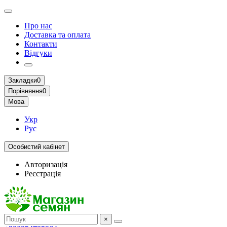
Про нас
Доставка та оплата
Контакти
Відгуки
Закладки
0
Порівняння
0
Мова
Укр
Рус
Особистий кабінет
Авторизація
Реєстрація
×