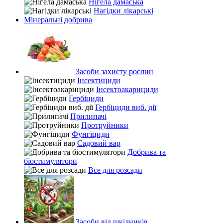
Нігела дамаська
Нагідки лікарські
Мінеральні добрива
Засоби захисту рослин
Інсектициди
Інсектоакарициди
Гербіциди
Гербіциди виб. дії
Прилипачі
Протруйники
Фунгіциди
Садовий вар
Добрива та
біостимулятори
Все для розсади
Засоби від шкідників