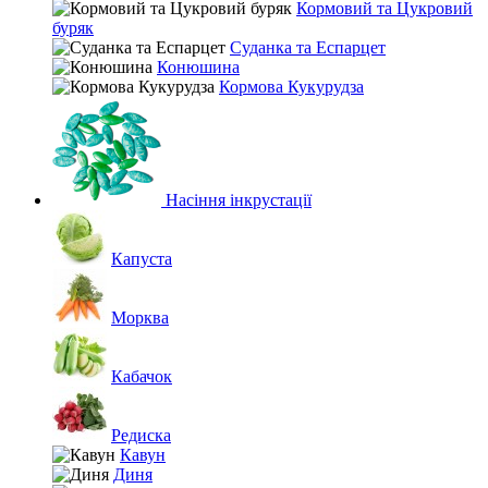
Кормовий та Цукровий
буряк
Суданка та Еспарцет
Конюшина
Кормова Кукурудза
Насіння інкрустації
Капуста
Морква
Кабачок
Редиска
Кавун
Диня