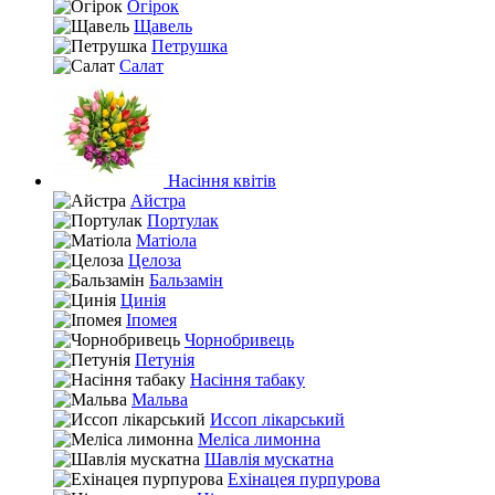
Огірок
Щавель
Петрушка
Салат
Насіння квітів
Айстра
Портулак
Матіола
Целоза
Бальзамін
Цинія
Іпомея
Чорнобривець
Петунія
Насіння табаку
Мальва
Иссоп лікарський
Меліса лимонна
Шавлія мускатна
Ехінацея пурпурова