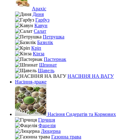
Арахіс
Диня
Гарбуз
Кавун
Салат
Петрушка
Базилік
Кріп
Кінза
Пастернак
Шпинат
Щавель
НАСІННЯ НА ВАГУ
Насіння-драже
Насіння Сидератів та Кормових
Гірчиця
Фацелія
Люцерна
Газонна трава