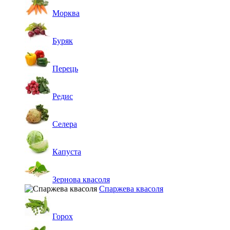
Морква
Буряк
Перець
Редис
Селера
Капуста
Зернова квасоля
Спаржева квасоля
Горох