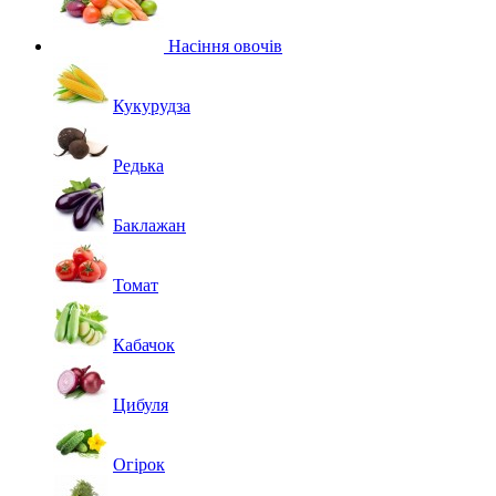
Насіння овочів
Кукурудза
Редька
Баклажан
Томат
Кабачок
Цибуля
Огірок