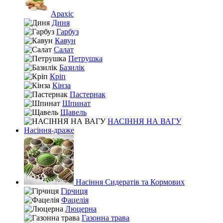
Арахіс
Диня
Гарбуз
Кавун
Салат
Петрушка
Базилік
Кріп
Кінза
Пастернак
Шпинат
Щавель
НАСІННЯ НА ВАГУ
Насіння-драже
Насіння Сидератів та Кормових
Гірчиця
Фацелія
Люцерна
Газонна трава