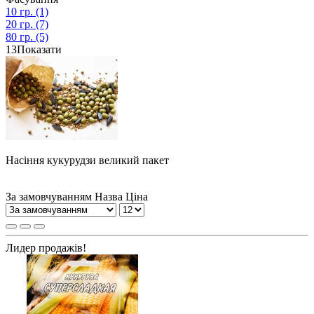
10 гр.
(1)
20 гр.
(7)
80 гр.
(5)
13
Показати
Насіння кукурудзи великий пакет
За замовчуванням
Назва
Ціна
Лидер продажів!