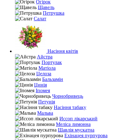
Огірок
Щавель
Петрушка
Салат
Насіння квітів
Айстра
Портулак
Матіола
Целоза
Бальзамін
Цинія
Іпомея
Чорнобривець
Петунія
Насіння табаку
Мальва
Иссоп лікарський
Меліса лимонна
Шавлія мускатна
Ехінацея пурпурова