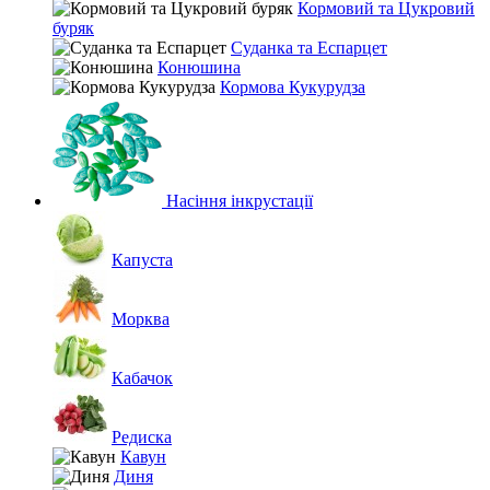
Кормовий та Цукровий
буряк
Суданка та Еспарцет
Конюшина
Кормова Кукурудза
Насіння інкрустації
Капуста
Морква
Кабачок
Редиска
Кавун
Диня