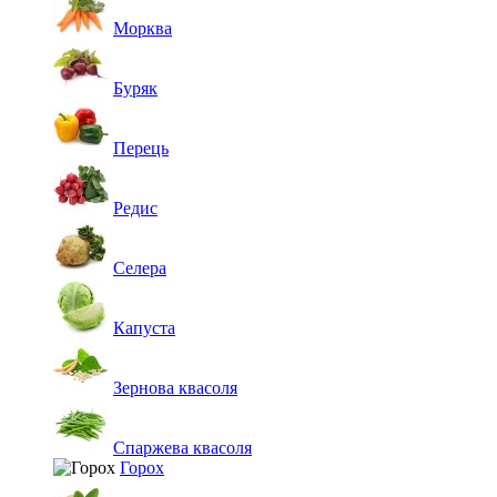
Морква
Буряк
Перець
Редис
Селера
Капуста
Зернова квасоля
Спаржева квасоля
Горох