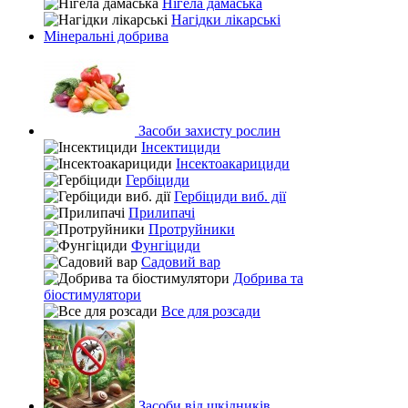
Нігела дамаська
Нагідки лікарські
Мінеральні добрива
Засоби захисту рослин
Інсектициди
Інсектоакарициди
Гербіциди
Гербіциди виб. дії
Прилипачі
Протруйники
Фунгіциди
Садовий вар
Добрива та
біостимулятори
Все для розсади
Засоби від шкідників