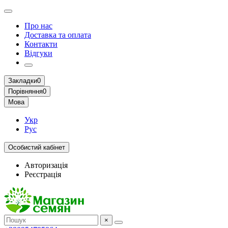
Про нас
Доставка та оплата
Контакти
Відгуки
Закладки
0
Порівняння
0
Мова
Укр
Рус
Особистий кабінет
Авторизація
Реєстрація
×