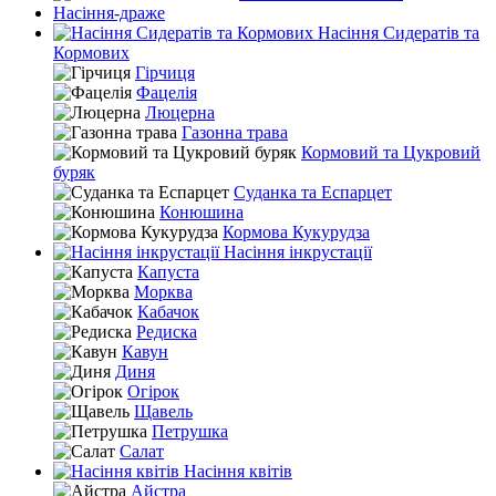
Насіння-драже
Насіння Сидератів та
Кормових
Гірчиця
Фацелія
Люцерна
Газонна трава
Кормовий та Цукровий
буряк
Суданка та Еспарцет
Конюшина
Кормова Кукурудза
Насіння інкрустації
Капуста
Морква
Кабачок
Редиска
Кавун
Диня
Огірок
Щавель
Петрушка
Салат
Насіння квітів
Айстра