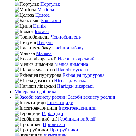
Портулак
Матіола
Целоза
Бальзамін
Цинія
Іпомея
Чорнобривець
Петунія
Насіння табаку
Мальва
Иссоп лікарський
Меліса лимонна
Шавлія мускатна
Ехінацея пурпурова
Нігела дамаська
Нагідки лікарські
Мінеральні добрива
Засоби захисту рослин
Інсектициди
Інсектоакарициди
Гербіциди
Гербіциди виб. дії
Прилипачі
Протруйники
Фунгіциди