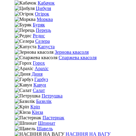
Кабачок
Цибуля
Огірок
Морква
Буряк
Перець
Редис
Селера
Капуста
Зернова квасоля
Спаржева квасоля
Горох
Арахіс
Диня
Гарбуз
Кавун
Салат
Петрушка
Базилік
Кріп
Кінза
Пастернак
Шпинат
Щавель
НАСІННЯ НА ВАГУ