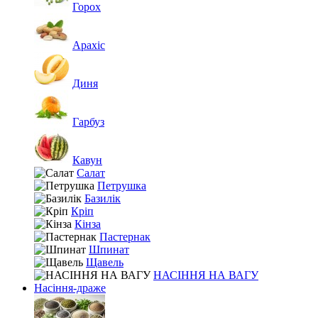
Горох
Арахіс
Диня
Гарбуз
Кавун
Салат
Петрушка
Базилік
Кріп
Кінза
Пастернак
Шпинат
Щавель
НАСІННЯ НА ВАГУ
Насіння-драже