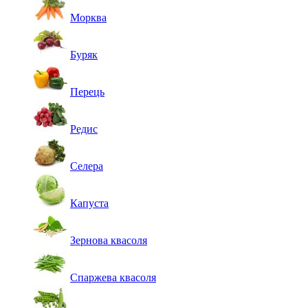
Морква
Буряк
Перець
Редис
Селера
Капуста
Зернова квасоля
Спаржева квасоля