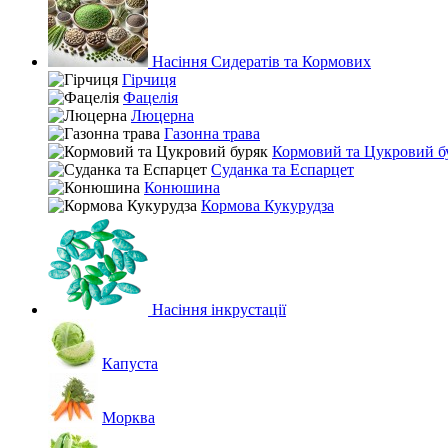
Насіння Сидератів та Кормових
Гірчиця
Фацелія
Люцерна
Газонна трава
Кормовий та Цукровий б
Суданка та Еспарцет
Конюшина
Кормова Кукурудза
Насіння інкрустації
Капуста
Морква