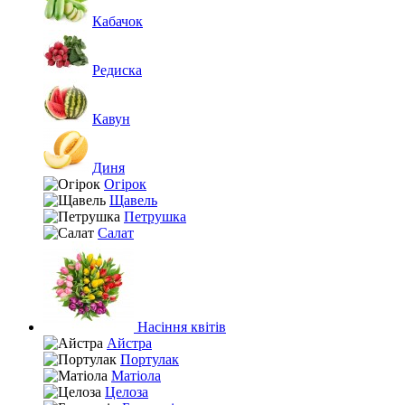
Кабачок
Редиска
Кавун
Диня
Огірок
Щавель
Петрушка
Салат
Насіння квітів
Айстра
Портулак
Матіола
Целоза