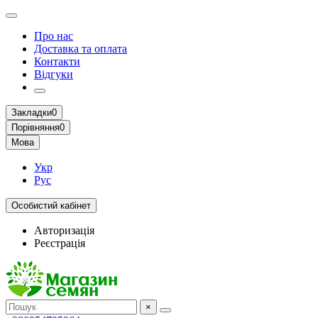
Про нас
Доставка та оплата
Контакти
Відгуки
Закладки
0
Порівняння
0
Мова
Укр
Рус
Особистий кабінет
Авторизація
Реєстрація
×