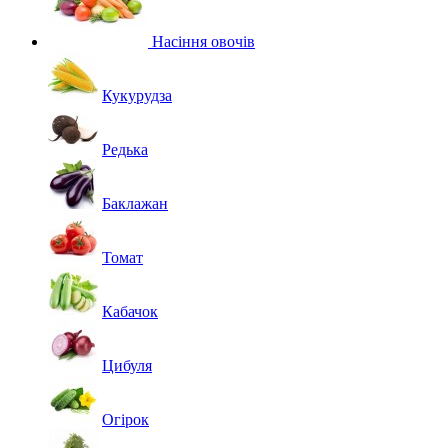
Насіння овочів
Кукурудза
Редька
Баклажан
Томат
Кабачок
Цибуля
Огірок