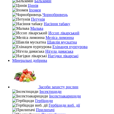
Бальзамін
Цинія
Іпомея
Чорнобривець
Петунія
Насіння табаку
Мальва
Иссоп лікарський
Меліса лимонна
Шавлія мускатна
Ехінацея пурпурова
Нігела дамаська
Нагідки лікарські
Мінеральні добрива
Засоби захисту рослин
Інсектициди
Інсектоакарициди
Гербіциди
Гербіциди виб. дії
Прилипачі