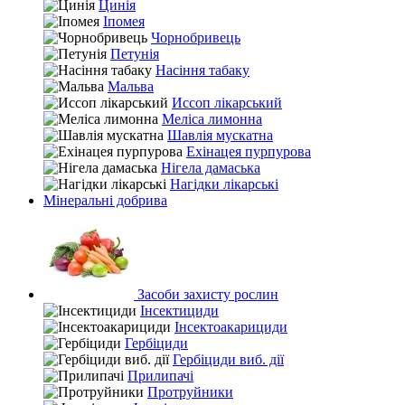
Цинія
Іпомея
Чорнобривець
Петунія
Насіння табаку
Мальва
Иссоп лікарський
Меліса лимонна
Шавлія мускатна
Ехінацея пурпурова
Нігела дамаська
Нагідки лікарські
Мінеральні добрива
Засоби захисту рослин
Інсектициди
Інсектоакарициди
Гербіциди
Гербіциди виб. дії
Прилипачі
Протруйники