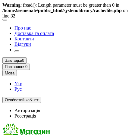
Warning
: fread(): Length parameter must be greater than 0 in
/home2/semenale/public_html/system/library/cache/file.php
on
line
32
Про нас
Доставка та оплата
Контакти
Відгуки
Закладки
0
Порівняння
0
Мова
Укр
Рус
Особистий кабінет
Авторизація
Реєстрація