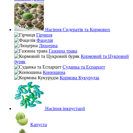
Насіння Сидератів та Кормових
Гірчиця
Фацелія
Люцерна
Газонна трава
Кормовий та Цукровий
буряк
Суданка та Еспарцет
Конюшина
Кормова Кукурудза
Насіння інкрустації
Капуста