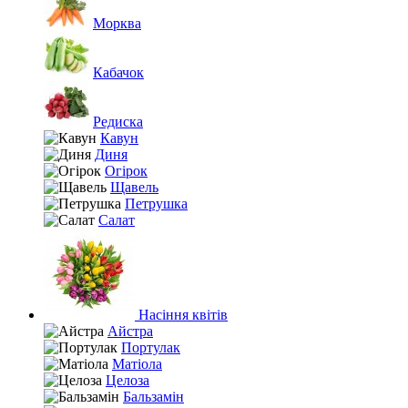
Морква
Кабачок
Редиска
Кавун
Диня
Огірок
Щавель
Петрушка
Салат
Насіння квітів
Айстра
Портулак
Матіола
Целоза
Бальзамін