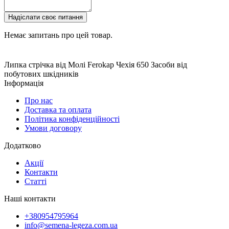
Надіслати своє питання
Немає запитань про цей товар.
Липка стрічка від Молі Ferokap Чехія
650
Засоби від
побутових шкідників
Інформація
Про нас
Доставка та оплата
Політика конфіденційності
Умови договору
Додатково
Акції
Контакти
Статті
Наші контакти
+380954795964
info@semena-legeza.com.ua