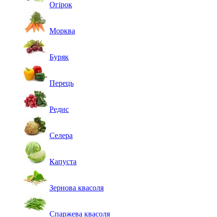
Огірок
Морква
Буряк
Перець
Редис
Селера
Капуста
Зернова квасоля
Спаржева квасоля