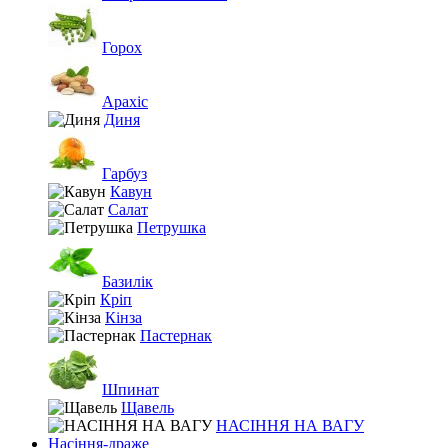
Горох
Арахіс
Диня
Гарбуз
Кавун
Салат
Петрушка
Базилік
Кріп
Кінза
Пастернак
Шпинат
Щавель
НАСІННЯ НА ВАГУ
Насіння-драже