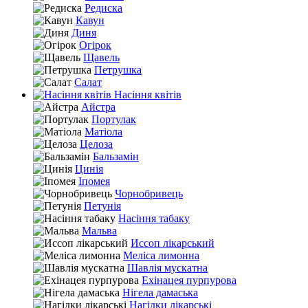
Редиска
Кавун
Диня
Огірок
Щавель
Петрушка
Салат
Насіння квітів
Айстра
Портулак
Матіола
Целоза
Бальзамін
Цинія
Іпомея
Чорнобривець
Петунія
Насіння табаку
Мальва
Иссоп лікарський
Меліса лимонна
Шавлія мускатна
Ехінацея пурпурова
Нігела дамаська
Нагідки лікарські