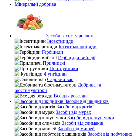
Мінеральні добрива
Засоби захисту рослин
Інсектициди
Інсектоакарициди
Гербіциди
Гербіциди виб. дії
Прилипачі
Протруйники
Фунгіциди
Садовий вар
Добрива та
біостимулятори
Все для розсади
Засоби від шкідників
Засоби від кротів
Засоби від мурах
Засоби від капустянки
Засоби від слимаків
Засоби від мишей
Засоби від побутових