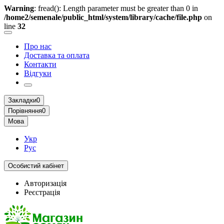
Warning
: fread(): Length parameter must be greater than 0 in
/home2/semenale/public_html/system/library/cache/file.php
on
line
32
Про нас
Доставка та оплата
Контакти
Відгуки
Закладки
0
Порівняння
0
Мова
Укр
Рус
Особистий кабінет
Авторизація
Реєстрація