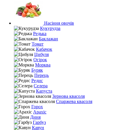
Насіння овочів
Кукурудза
Редька
Баклажан
Томат
Кабачок
Цибуля
Огірок
Морква
Буряк
Перець
Редис
Селера
Капуста
Зернова квасоля
Спаржева квасоля
Горох
Арахіс
Диня
Гарбуз
Кавун