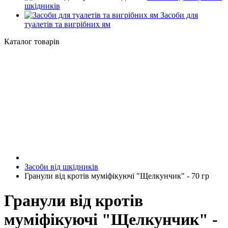
шкідників
Засоби для
туалетів та вигрібних ям
Каталог товарів
Засоби від шкідників
Гранули від кротів муміфікуючі "Щелкунчик" - 70 гр
Гранули від кротів
муміфікуючі "Щелкунчик" -