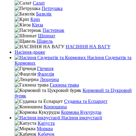
Салат
Петрушка
Базилік
Кріп
Кінза
Пастернак
Шпинат
Щавель
НАСІННЯ НА ВАГУ
Насіння-драже
Насіння Сидератів та
Кормових
Гірчиця
Фацелія
Люцерна
Газонна трава
Кормовий та Цукровий
буряк
Суданка та Еспарцет
Конюшина
Кормова Кукурудза
Насіння інкрустації
Капуста
Морква
Кабачок