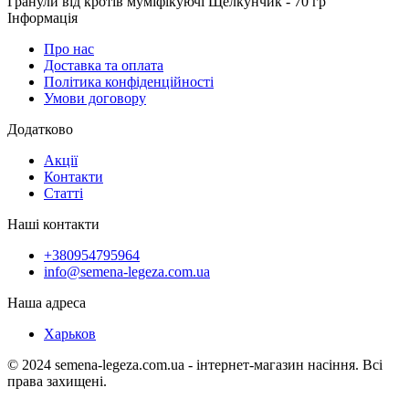
Гранули від кротів муміфікуючі Щелкунчик - 70 гр
Інформація
Про нас
Доставка та оплата
Політика конфіденційності
Умови договору
Додатково
Акції
Контакти
Статті
Наші контакти
+380954795964
info@semena-legeza.com.ua
Наша адреса
Харьков
© 2024 semena-legeza.com.ua - інтернет-магазин насіння. Всі
права захищені.