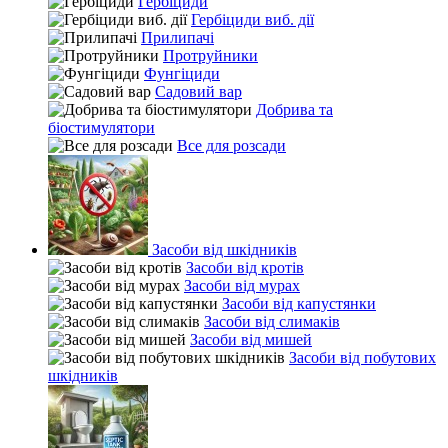
Гербіциди
Гербіциди виб. дії
Прилипачі
Протруйники
Фунгіциди
Садовий вар
Добрива та
біостимулятори
Все для розсади
Засоби від шкідників
Засоби від кротів
Засоби від мурах
Засоби від капустянки
Засоби від слимаків
Засоби від мишей
Засоби від побутових
шкідників