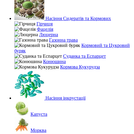
Насіння Сидератів та Кормових
Гірчиця
Фацелія
Люцерна
Газонна трава
Кормовий та Цукровий
буряк
Суданка та Еспарцет
Конюшина
Кормова Кукурудза
Насіння інкрустації
Капуста
Морква