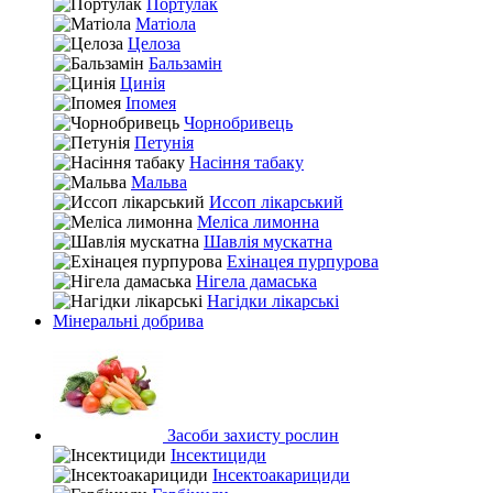
Портулак
Матіола
Целоза
Бальзамін
Цинія
Іпомея
Чорнобривець
Петунія
Насіння табаку
Мальва
Иссоп лікарський
Меліса лимонна
Шавлія мускатна
Ехінацея пурпурова
Нігела дамаська
Нагідки лікарські
Мінеральні добрива
Засоби захисту рослин
Інсектициди
Інсектоакарициди