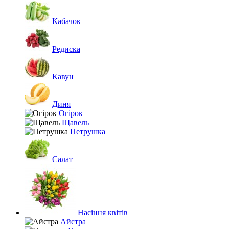
Кабачок
Редиска
Кавун
Диня
Огірок
Щавель
Петрушка
Салат
Насіння квітів
Айстра