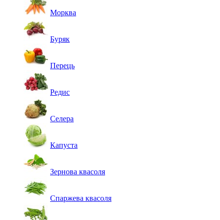
Морква
Буряк
Перець
Редис
Селера
Капуста
Зернова квасоля
Спаржева квасоля