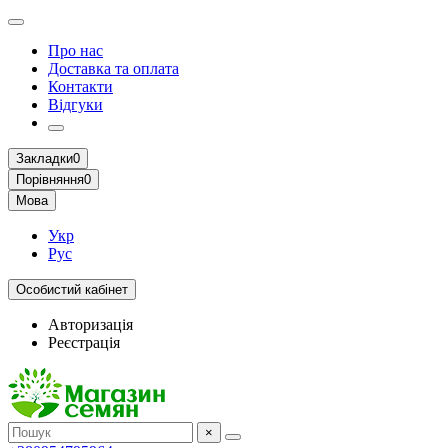
Про нас
Доставка та оплата
Контакти
Відгуки
Закладки
0
Порівняння
0
Мова
Укр
Рус
Особистий кабінет
Авторизація
Реєстрація
×