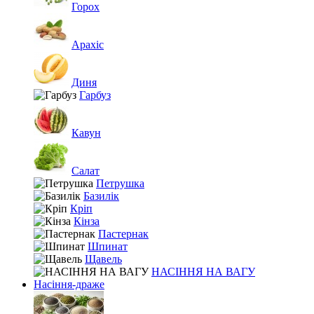
Горох
Арахіс
Диня
Гарбуз
Кавун
Салат
Петрушка
Базилік
Кріп
Кінза
Пастернак
Шпинат
Щавель
НАСІННЯ НА ВАГУ
Насіння-драже