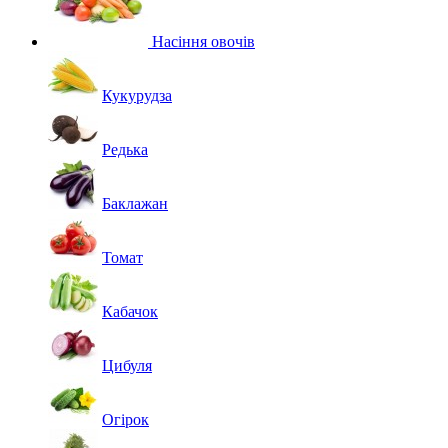
Насіння овочів
Кукурудза
Редька
Баклажан
Томат
Кабачок
Цибуля
Огірок