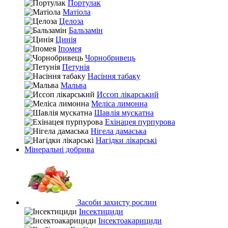
Портулак
Матіола
Целоза
Бальзамін
Цинія
Іпомея
Чорнобривець
Петунія
Насіння табаку
Мальва
Иссоп лікарський
Меліса лимонна
Шавлія мускатна
Ехінацея пурпурова
Нігела дамаська
Нагідки лікарські
Мінеральні добрива
Засоби захисту рослин
Інсектициди
Інсектоакарициди