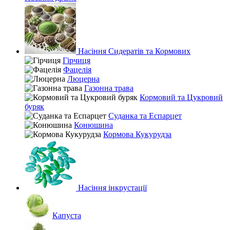
Насіння Сидератів та Кормових
Гірчиця
Фацелія
Люцерна
Газонна трава
Кормовий та Цукровий
буряк
Суданка та Еспарцет
Конюшина
Кормова Кукурудза
Насіння інкрустації
Капуста