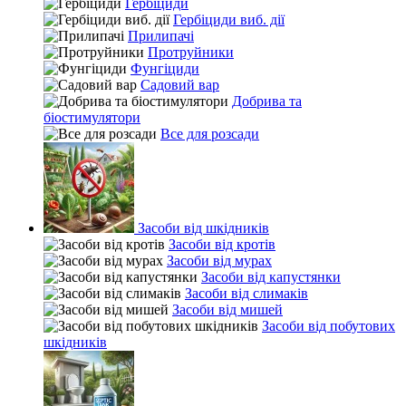
Гербіциди
Гербіциди виб. дії
Прилипачі
Протруйники
Фунгіциди
Садовий вар
Добрива та
біостимулятори
Все для розсади
Засоби від шкідників
Засоби від кротів
Засоби від мурах
Засоби від капустянки
Засоби від слимаків
Засоби від мишей
Засоби від побутових
шкідників