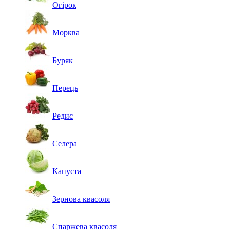
Огірок
Морква
Буряк
Перець
Редис
Селера
Капуста
Зернова квасоля
Спаржева квасоля