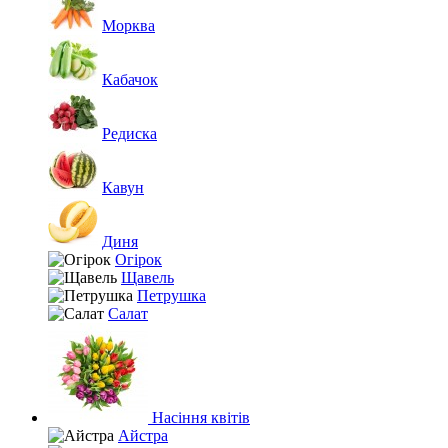
Морква
Кабачок
Редиска
Кавун
Диня
Огірок
Щавель
Петрушка
Салат
Насіння квітів
Айстра