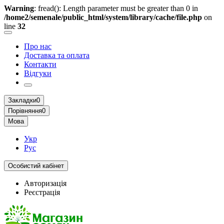
Warning
: fread(): Length parameter must be greater than 0 in
/home2/semenale/public_html/system/library/cache/file.php
on
line
32
Про нас
Доставка та оплата
Контакти
Відгуки
Закладки
0
Порівняння
0
Мова
Укр
Рус
Особистий кабінет
Авторизація
Реєстрація