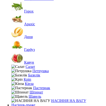
Горох
Арахіс
Диня
Гарбуз
Кавун
Салат
Петрушка
Базилік
Кріп
Кінза
Пастернак
Шпинат
Щавель
НАСІННЯ НА ВАГУ
Насіння-драже