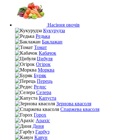
Насіння овочів
Кукурудза
Редька
Баклажан
Томат
Кабачок
Цибуля
Огірок
Морква
Буряк
Перець
Редис
Селера
Капуста
Зернова квасоля
Спаржева квасоля
Горох
Арахіс
Диня
Гарбуз
Кавун