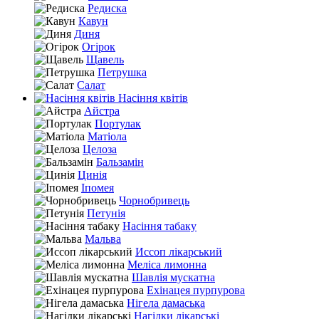
Редиска
Кавун
Диня
Огірок
Щавель
Петрушка
Салат
Насіння квітів
Айстра
Портулак
Матіола
Целоза
Бальзамін
Цинія
Іпомея
Чорнобривець
Петунія
Насіння табаку
Мальва
Иссоп лікарський
Меліса лимонна
Шавлія мускатна
Ехінацея пурпурова
Нігела дамаська
Нагідки лікарські