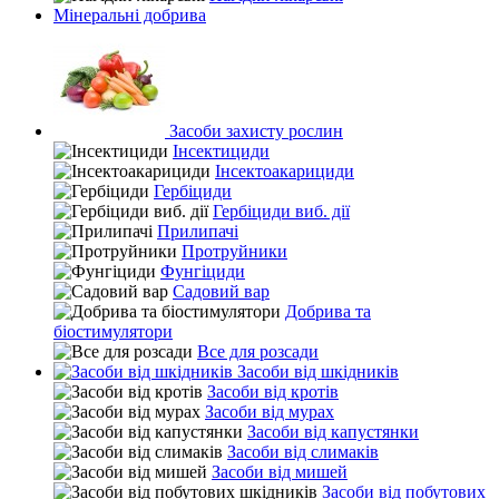
Мінеральні добрива
Засоби захисту рослин
Інсектициди
Інсектоакарициди
Гербіциди
Гербіциди виб. дії
Прилипачі
Протруйники
Фунгіциди
Садовий вар
Добрива та
біостимулятори
Все для розсади
Засоби від шкідників
Засоби від кротів
Засоби від мурах
Засоби від капустянки
Засоби від слимаків
Засоби від мишей
Засоби від побутових