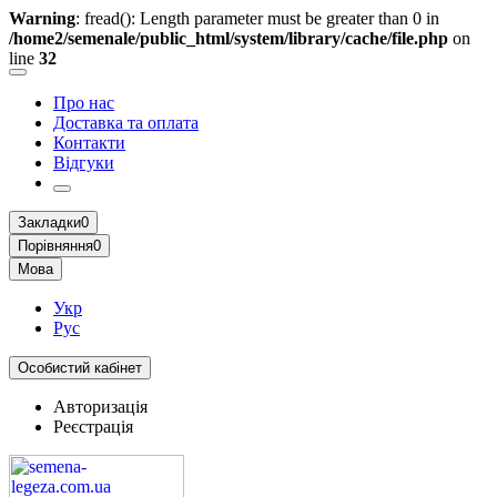
Warning
: fread(): Length parameter must be greater than 0 in
/home2/semenale/public_html/system/library/cache/file.php
on
line
32
Про нас
Доставка та оплата
Контакти
Відгуки
Закладки
0
Порівняння
0
Мова
Укр
Рус
Особистий кабінет
Авторизація
Реєстрація