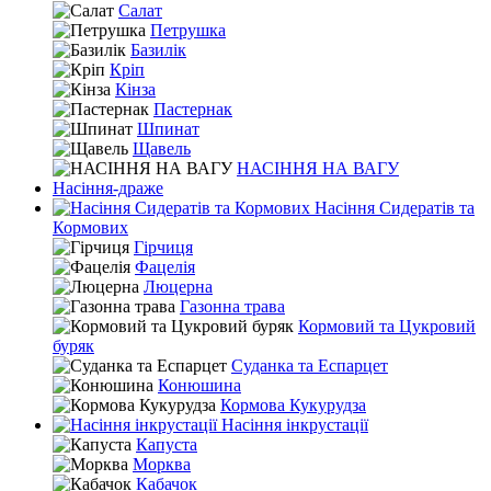
Салат
Петрушка
Базилік
Кріп
Кінза
Пастернак
Шпинат
Щавель
НАСІННЯ НА ВАГУ
Насіння-драже
Насіння Сидератів та
Кормових
Гірчиця
Фацелія
Люцерна
Газонна трава
Кормовий та Цукровий
буряк
Суданка та Еспарцет
Конюшина
Кормова Кукурудза
Насіння інкрустації
Капуста
Морква
Кабачок