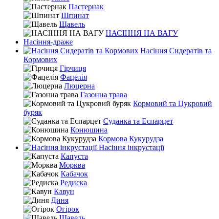
Пастернак
Шпинат
Щавель
НАСІННЯ НА ВАГУ
Насіння-драже
Насіння Сидератів та
Кормових
Гірчиця
Фацелія
Люцерна
Газонна трава
Кормовий та Цукровий
буряк
Суданка та Еспарцет
Конюшина
Кормова Кукурудза
Насіння інкрустації
Капуста
Морква
Кабачок
Редиска
Кавун
Диня
Огірок
Щавель