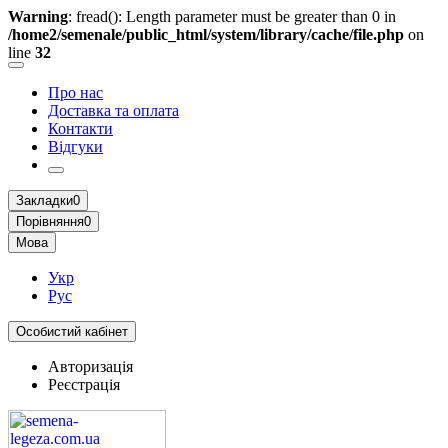
Warning
: fread(): Length parameter must be greater than 0 in
/home2/semenale/public_html/system/library/cache/file.php
on
line
32
Про нас
Доставка та оплата
Контакти
Відгуки
Закладки
0
Порівняння
0
Мова
Укр
Рус
Особистий кабінет
Авторизація
Реєстрація