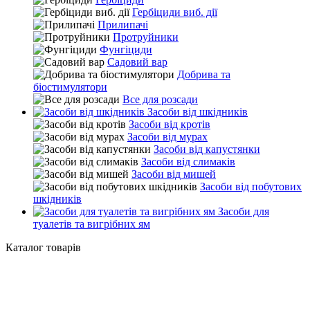
Гербіциди виб. дії
Прилипачі
Протруйники
Фунгіциди
Садовий вар
Добрива та
біостимулятори
Все для розсади
Засоби від шкідників
Засоби від кротів
Засоби від мурах
Засоби від капустянки
Засоби від слимаків
Засоби від мишей
Засоби від побутових
шкідників
Засоби для
туалетів та вигрібних ям
Каталог товарів