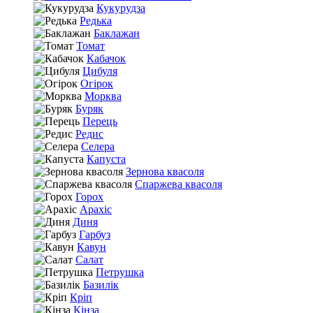
Кукурудза
Редька
Баклажан
Томат
Кабачок
Цибуля
Огірок
Морква
Буряк
Перець
Редис
Селера
Капуста
Зернова квасоля
Спаржева квасоля
Горох
Арахіс
Диня
Гарбуз
Кавун
Салат
Петрушка
Базилік
Кріп
Кінза