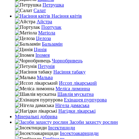
Петрушка
Салат
Насіння квітів
Айстра
Портулак
Матіола
Целоза
Бальзамін
Цинія
Іпомея
Чорнобривець
Петунія
Насіння табаку
Мальва
Иссоп лікарський
Меліса лимонна
Шавлія мускатна
Ехінацея пурпурова
Нігела дамаська
Нагідки лікарські
Мінеральні добрива
Засоби захисту рослин
Інсектициди
Інсектоакарициди
Гербіциди