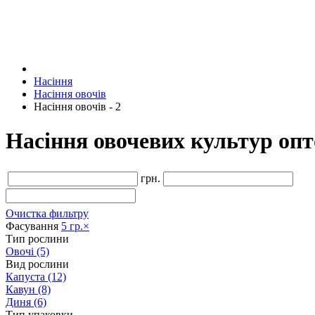
Насіння
Насіння овочів
Насіння овочів - 2
Насіння овочевих культур оп
грн.
Очистка фильтру
Фасування
5 гр.
×
Тип рослини
Овочі
(5)
Вид рослини
Капуста
(12)
Кавун
(8)
Диня
(6)
Тип упаковки