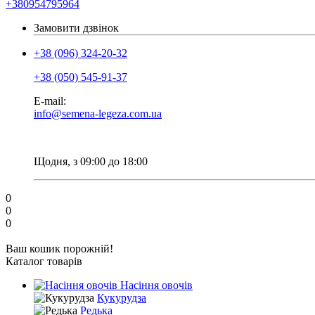
+380954795964
Замовити дзвінок
+38 (096) 324-20-32
+38 (050) 545-91-37
E-mail:
info@semena-legeza.com.ua
Щодня, з 09:00 до 18:00
0
0
0
Ваш кошик порожній!
Каталог товарів
Насіння овочів
Кукурудза
Редька