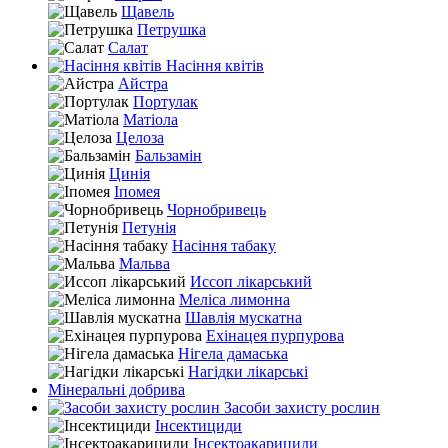
Щавель
Петрушка
Салат
Насіння квітів
Айстра
Портулак
Матіола
Целоза
Бальзамін
Цинія
Іпомея
Чорнобривець
Петунія
Насіння табаку
Мальва
Иссоп лікарський
Меліса лимонна
Шавлія мускатна
Ехінацея пурпурова
Нігела дамаська
Нагідки лікарські
Мінеральні добрива
Засоби захисту рослин
Інсектициди
Інсектоакарициди