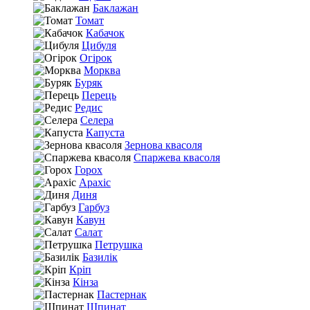
Баклажан
Томат
Кабачок
Цибуля
Огірок
Морква
Буряк
Перець
Редис
Селера
Капуста
Зернова квасоля
Спаржева квасоля
Горох
Арахіс
Диня
Гарбуз
Кавун
Салат
Петрушка
Базилік
Кріп
Кінза
Пастернак
Шпинат