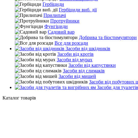
Гербіциди
Гербіциди виб. дії
Прилипачі
Протруйники
Фунгіциди
Садовий вар
Добрива та біостимулятори
Все для розсади
Засоби від шкідників
Засоби від кротів
Засоби від мурах
Засоби від капустянки
Засоби від слимаків
Засоби від мишей
Засоби від побутових 
Засоби для туалетів
Каталог товарів