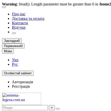
Warning
: fread(): Length parameter must be greater than 0 in
/home2
Про нас
Доставка та оплата
Контакти
Відгуки
Закладки
0
Порівняння
0
Мова
Укр
Рус
Особистий кабінет
Авторизація
Реєстрація
×