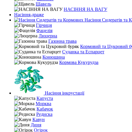
Щавель
НАСІННЯ НА ВАГУ
Насіння-драже
Насіння Сидератів та 
Гірчиця
Фацелія
Люцерна
Газонна трава
Кормовий та Цукровий б
Суданка та Еспарцет
Конюшина
Кормова Кукурудза
Насіння інкрустації
Капуста
Морква
Кабачок
Редиска
Кавун
Диня
Огірок