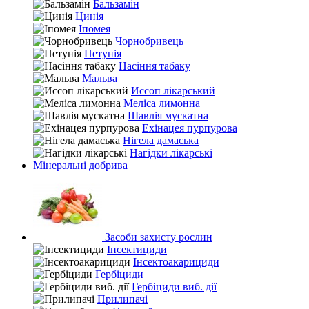
Бальзамін
Цинія
Іпомея
Чорнобривець
Петунія
Насіння табаку
Мальва
Иссоп лікарський
Меліса лимонна
Шавлія мускатна
Ехінацея пурпурова
Нігела дамаська
Нагідки лікарські
Мінеральні добрива
Засоби захисту рослин
Інсектициди
Інсектоакарициди
Гербіциди
Гербіциди виб. дії
Прилипачі