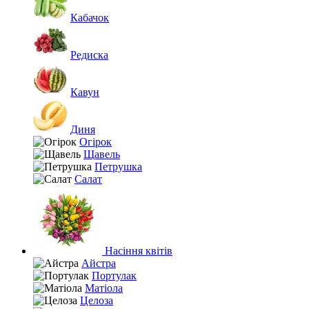
Кабачок
Редиска
Кавун
Диня
Огірок
Щавель
Петрушка
Салат
Насіння квітів
Айстра
Портулак
Матіола
Целоза