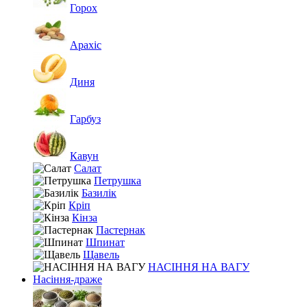
Горох
Арахіс
Диня
Гарбуз
Кавун
Салат
Петрушка
Базилік
Кріп
Кінза
Пастернак
Шпинат
Щавель
НАСІННЯ НА ВАГУ
Насіння-драже