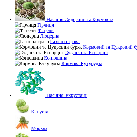
Насіння Сидератів та Кормових
Гірчиця
Фацелія
Люцерна
Газонна трава
Кормовий та Цукровий б
Суданка та Еспарцет
Конюшина
Кормова Кукурудза
Насіння інкрустації
Капуста
Морква