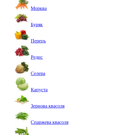
Морква
Буряк
Перець
Редис
Селера
Капуста
Зернова квасоля
Спаржева квасоля