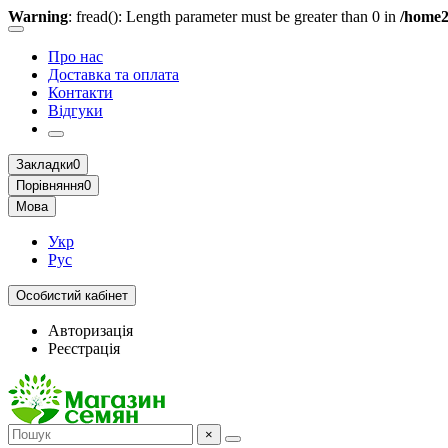
Warning
: fread(): Length parameter must be greater than 0 in
/home2
Про нас
Доставка та оплата
Контакти
Відгуки
Закладки
0
Порівняння
0
Мова
Укр
Рус
Особистий кабінет
Авторизація
Реєстрація
×