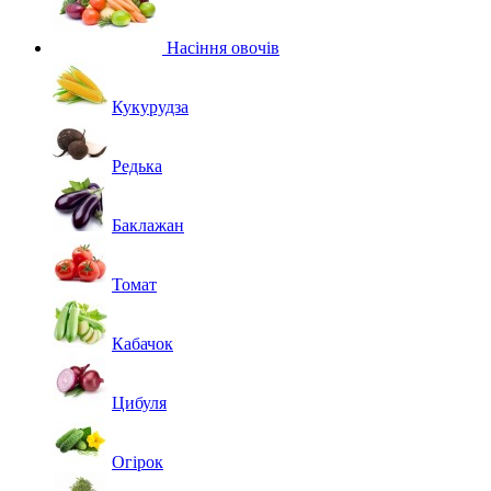
Насіння овочів
Кукурудза
Редька
Баклажан
Томат
Кабачок
Цибуля
Огірок