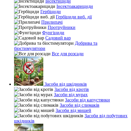
Інсектициди
Інсектоакарициди
Гербіциди
Гербіциди виб. дії
Прилипачі
Протруйники
Фунгіциди
Садовий вар
Добрива та
біостимулятори
Все для розсади
Засоби від шкідників
Засоби від кротів
Засоби від мурах
Засоби від капустянки
Засоби від слимаків
Засоби від мишей
Засоби від побутових
шкідників