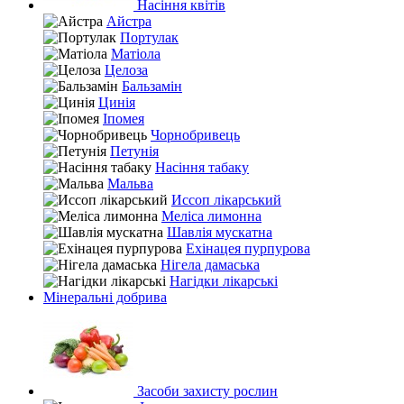
Насіння квітів
Айстра
Портулак
Матіола
Целоза
Бальзамін
Цинія
Іпомея
Чорнобривець
Петунія
Насіння табаку
Мальва
Иссоп лікарський
Меліса лимонна
Шавлія мускатна
Ехінацея пурпурова
Нігела дамаська
Нагідки лікарські
Мінеральні добрива
Засоби захисту рослин