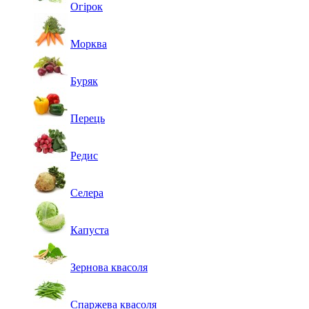
Огірок
Морква
Буряк
Перець
Редис
Селера
Капуста
Зернова квасоля
Спаржева квасоля