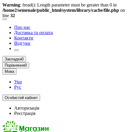
Warning
: fread(): Length parameter must be greater than 0 in
/home2/semenale/public_html/system/library/cache/file.php
on
line
32
Про нас
Доставка та оплата
Контакти
Відгуки
Закладки
0
Порівняння
0
Мова
Укр
Рус
Особистий кабінет
Авторизація
Реєстрація