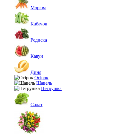
Морква
Кабачок
Редиска
Кавун
Диня
Огірок
Щавель
Петрушка
Салат