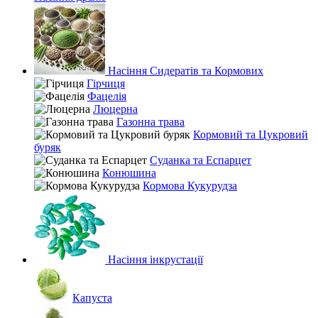
Насіння Сидератів та Кормових
Гірчиця
Фацелія
Люцерна
Газонна трава
Кормовий та Цукровий
буряк
Суданка та Еспарцет
Конюшина
Кормова Кукурудза
Насіння інкрустації
Капуста