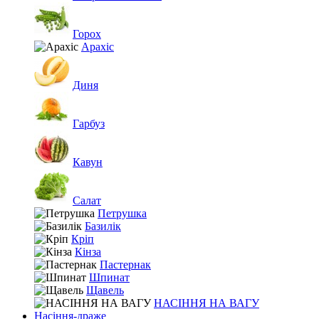
Горох
Арахіс
Диня
Гарбуз
Кавун
Салат
Петрушка
Базилік
Кріп
Кінза
Пастернак
Шпинат
Щавель
НАСІННЯ НА ВАГУ
Насіння-драже