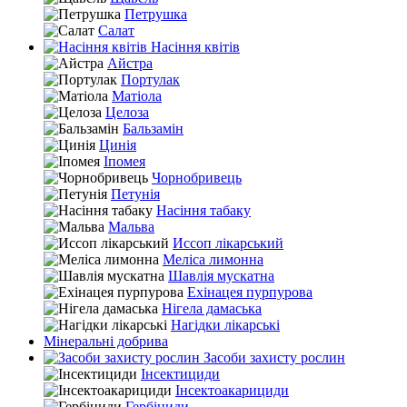
Петрушка
Салат
Насіння квітів
Айстра
Портулак
Матіола
Целоза
Бальзамін
Цинія
Іпомея
Чорнобривець
Петунія
Насіння табаку
Мальва
Иссоп лікарський
Меліса лимонна
Шавлія мускатна
Ехінацея пурпурова
Нігела дамаська
Нагідки лікарські
Мінеральні добрива
Засоби захисту рослин
Інсектициди
Інсектоакарициди
Гербіциди