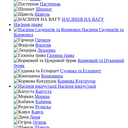
Пастернак
Шпинат
Щавель
НАСІННЯ НА ВАГУ
Насіння-драже
Насіння Сидератів та
Кормових
Гірчиця
Фацелія
Люцерна
Газонна трава
Кормовий та Цукровий
буряк
Суданка та Еспарцет
Конюшина
Кормова Кукурудза
Насіння інкрустації
Капуста
Морква
Кабачок
Редиска
Кавун
Диня
Огірок
Щавель