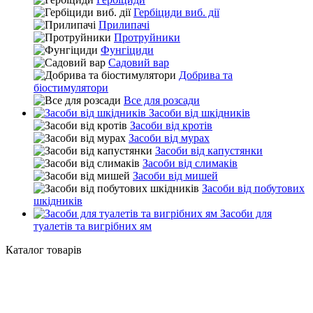
Гербіциди виб. дії
Прилипачі
Протруйники
Фунгіциди
Садовий вар
Добрива та
біостимулятори
Все для розсади
Засоби від шкідників
Засоби від кротів
Засоби від мурах
Засоби від капустянки
Засоби від слимаків
Засоби від мишей
Засоби від побутових
шкідників
Засоби для
туалетів та вигрібних ям
Каталог товарів