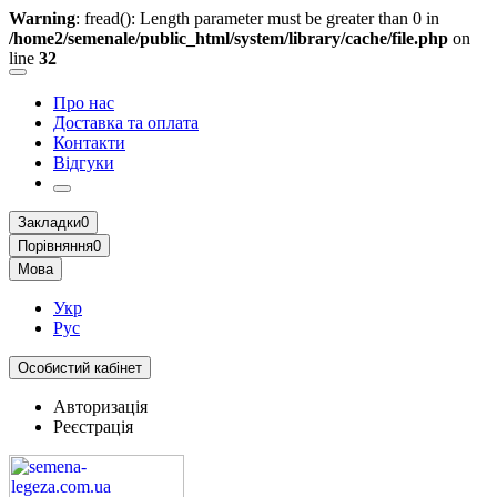
Warning
: fread(): Length parameter must be greater than 0 in
/home2/semenale/public_html/system/library/cache/file.php
on
line
32
Про нас
Доставка та оплата
Контакти
Відгуки
Закладки
0
Порівняння
0
Мова
Укр
Рус
Особистий кабінет
Авторизація
Реєстрація