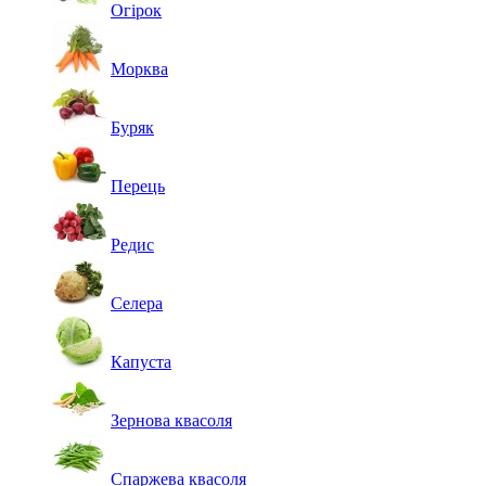
Огірок
Морква
Буряк
Перець
Редис
Селера
Капуста
Зернова квасоля
Спаржева квасоля