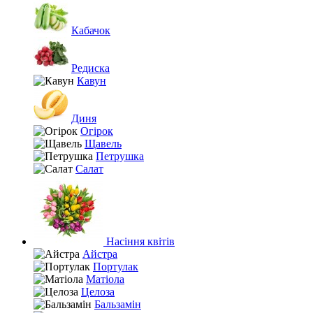
Кабачок
Редиска
Кавун
Диня
Огірок
Щавель
Петрушка
Салат
Насіння квітів
Айстра
Портулак
Матіола
Целоза
Бальзамін