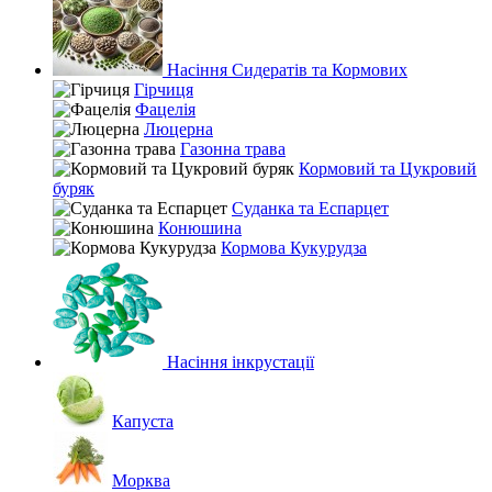
Насіння Сидератів та Кормових
Гірчиця
Фацелія
Люцерна
Газонна трава
Кормовий та Цукровий
буряк
Суданка та Еспарцет
Конюшина
Кормова Кукурудза
Насіння інкрустації
Капуста
Морква