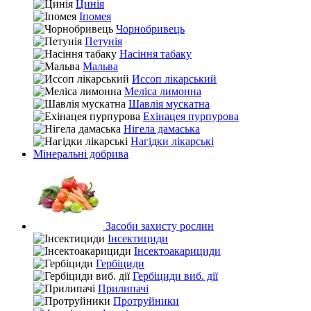
Цинія
Іпомея
Чорнобривець
Петунія
Насіння табаку
Мальва
Иссоп лікарський
Меліса лимонна
Шавлія мускатна
Ехінацея пурпурова
Нігела дамаська
Нагідки лікарські
Мінеральні добрива
Засоби захисту рослин
Інсектициди
Інсектоакарициди
Гербіциди
Гербіциди виб. дії
Прилипачі
Протруйники