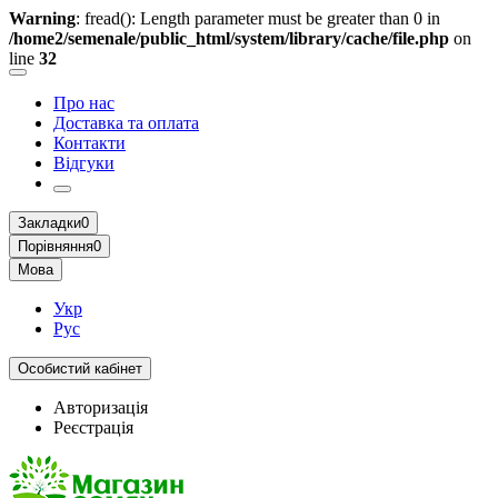
Warning
: fread(): Length parameter must be greater than 0 in
/home2/semenale/public_html/system/library/cache/file.php
on
line
32
Про нас
Доставка та оплата
Контакти
Відгуки
Закладки
0
Порівняння
0
Мова
Укр
Рус
Особистий кабінет
Авторизація
Реєстрація