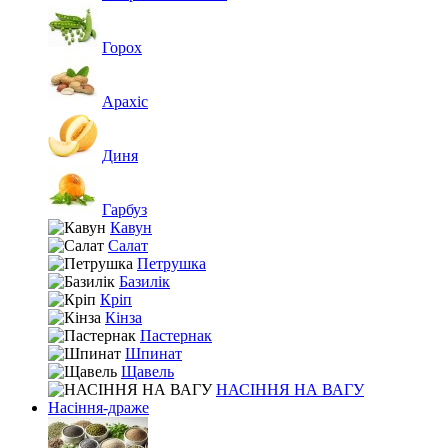
Горох
Арахіс
Диня
Гарбуз
Кавун
Салат
Петрушка
Базилік
Кріп
Кінза
Пастернак
Шпинат
Щавель
НАСІННЯ НА ВАГУ
Насіння-драже