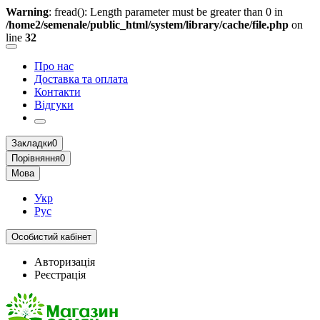
Warning
: fread(): Length parameter must be greater than 0 in
/home2/semenale/public_html/system/library/cache/file.php
on
line
32
Про нас
Доставка та оплата
Контакти
Відгуки
Закладки
0
Порівняння
0
Мова
Укр
Рус
Особистий кабінет
Авторизація
Реєстрація