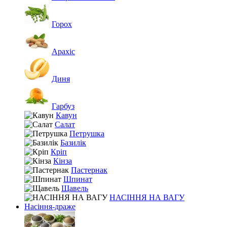
Горох
Арахіс
Диня
Гарбуз
Кавун
Салат
Петрушка
Базилік
Кріп
Кінза
Пастернак
Шпинат
Щавель
НАСІННЯ НА ВАГУ
Насіння-драже