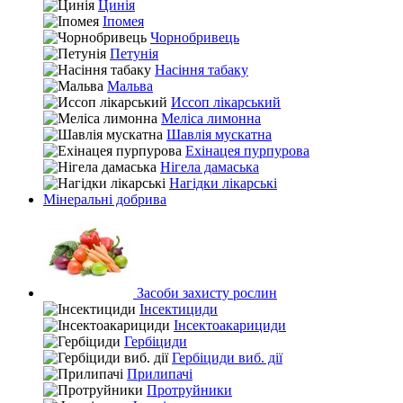
Цинія
Іпомея
Чорнобривець
Петунія
Насіння табаку
Мальва
Иссоп лікарський
Меліса лимонна
Шавлія мускатна
Ехінацея пурпурова
Нігела дамаська
Нагідки лікарські
Мінеральні добрива
Засоби захисту рослин
Інсектициди
Інсектоакарициди
Гербіциди
Гербіциди виб. дії
Прилипачі
Протруйники