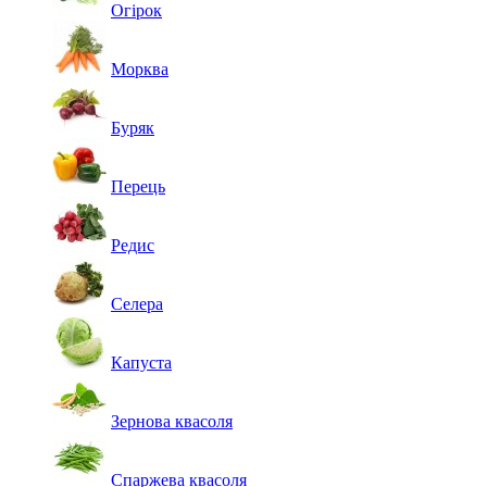
Огірок
Морква
Буряк
Перець
Редис
Селера
Капуста
Зернова квасоля
Спаржева квасоля