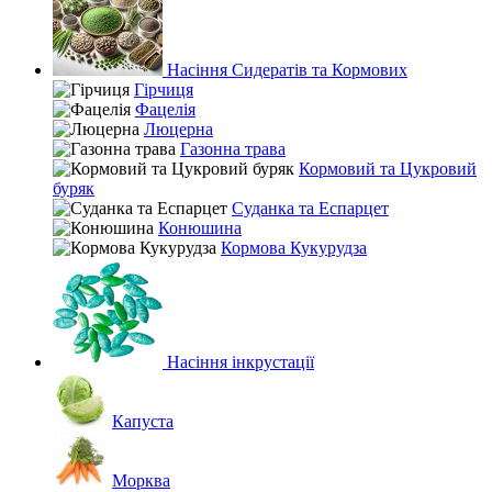
Насіння Сидератів та Кормових
Гірчиця
Фацелія
Люцерна
Газонна трава
Кормовий та Цукровий
буряк
Суданка та Еспарцет
Конюшина
Кормова Кукурудза
Насіння інкрустації
Капуста
Морква