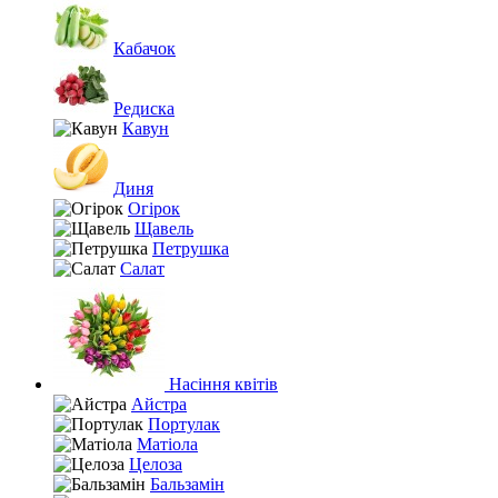
Кабачок
Редиска
Кавун
Диня
Огірок
Щавель
Петрушка
Салат
Насіння квітів
Айстра
Портулак
Матіола
Целоза
Бальзамін