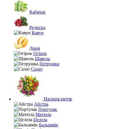
Кабачок
Редиска
Кавун
Диня
Огірок
Щавель
Петрушка
Салат
Насіння квітів
Айстра
Портулак
Матіола
Целоза
Бальзамін