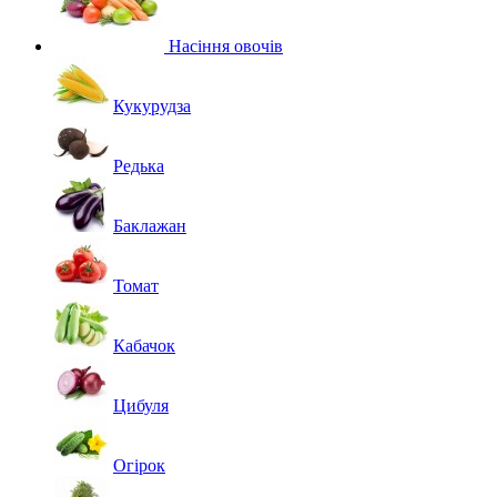
Насіння овочів
Кукурудза
Редька
Баклажан
Томат
Кабачок
Цибуля
Огірок