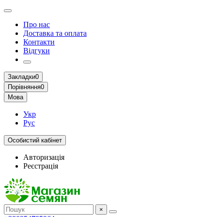
Про нас
Доставка та оплата
Контакти
Відгуки
Закладки
0
Порівняння
0
Мова
Укр
Рус
Особистий кабінет
Авторизація
Реєстрація
×