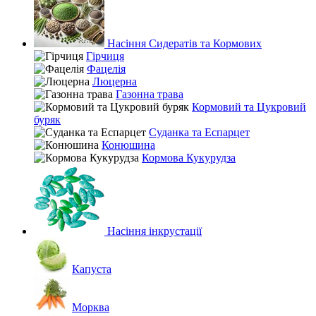
Насіння Сидератів та Кормових
Гірчиця
Фацелія
Люцерна
Газонна трава
Кормовий та Цукровий
буряк
Суданка та Еспарцет
Конюшина
Кормова Кукурудза
Насіння інкрустації
Капуста
Морква