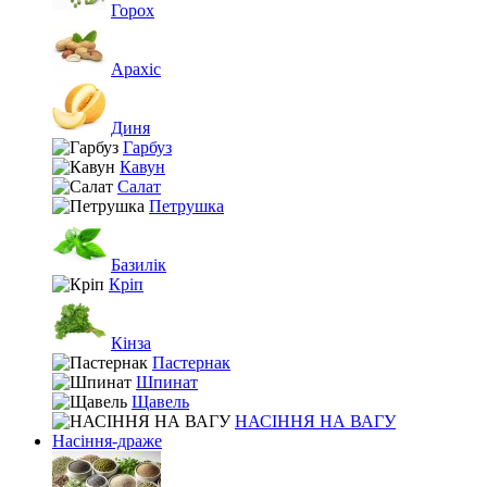
Горох
Арахіс
Диня
Гарбуз
Кавун
Салат
Петрушка
Базилік
Кріп
Кінза
Пастернак
Шпинат
Щавель
НАСІННЯ НА ВАГУ
Насіння-драже