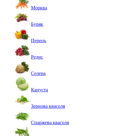
Морква
Буряк
Перець
Редис
Селера
Капуста
Зернова квасоля
Спаржева квасоля