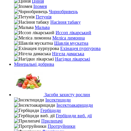
Цинія
Іпомея
Чорнобривець
Петунія
Насіння табаку
Мальва
Иссоп лікарський
Меліса лимонна
Шавлія мускатна
Ехінацея пурпурова
Нігела дамаська
Нагідки лікарські
Мінеральні добрива
Засоби захисту рослин
Інсектициди
Інсектоакарициди
Гербіциди
Гербіциди виб. дії
Прилипачі
Протруйники