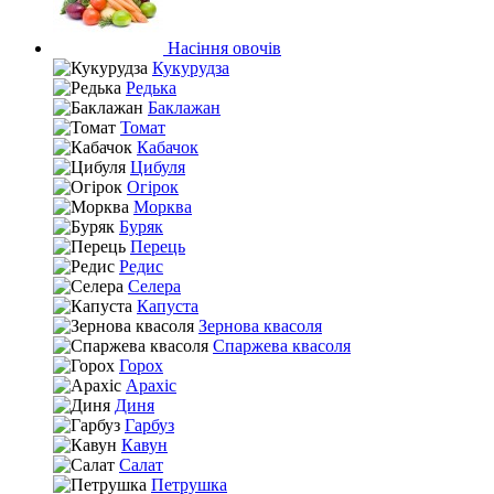
Насіння овочів
Кукурудза
Редька
Баклажан
Томат
Кабачок
Цибуля
Огірок
Морква
Буряк
Перець
Редис
Селера
Капуста
Зернова квасоля
Спаржева квасоля
Горох
Арахіс
Диня
Гарбуз
Кавун
Салат
Петрушка