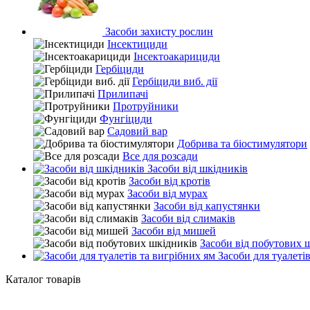
Засоби захисту рослин
Інсектициди
Інсектоакарициди
Гербіциди
Гербіциди виб. дії
Прилипачі
Протруйники
Фунгіциди
Садовий вар
Добрива та біостимулятори
Все для розсади
Засоби від шкідників
Засоби від кротів
Засоби від мурах
Засоби від капустянки
Засоби від слимаків
Засоби від мишей
Засоби від побутових 
Засоби для туалетів
Каталог товарів