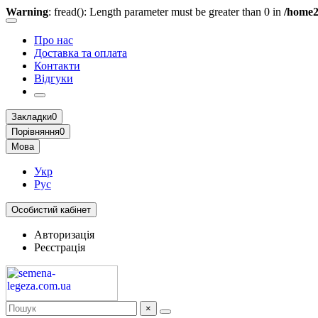
Warning
: fread(): Length parameter must be greater than 0 in
/home2
Про нас
Доставка та оплата
Контакти
Відгуки
Закладки
0
Порівняння
0
Мова
Укр
Рус
Особистий кабінет
Авторизація
Реєстрація
×