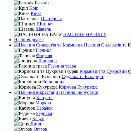
Базилік
Кріп
Кінза
Пастернак
Шпинат
Щавель
НАСІННЯ НА ВАГУ
Насіння-драже
Насіння Сидератів та 
Гірчиця
Фацелія
Люцерна
Газонна трава
Кормовий та Цукровий б
Суданка та Еспарцет
Конюшина
Кормова Кукурудза
Насіння інкрустації
Капуста
Морква
Кабачок
Редиска
Кавун
Диня
Огірок