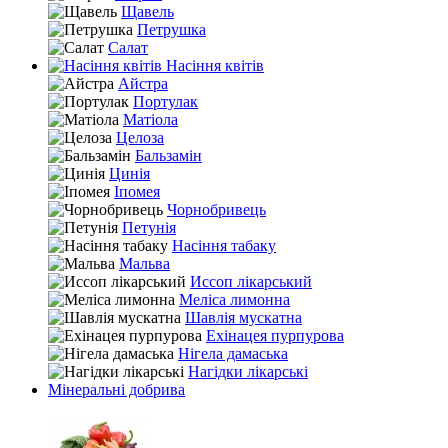
Щавель
Петрушка
Салат
Насіння квітів
Айстра
Портулак
Матіола
Целоза
Бальзамін
Цинія
Іпомея
Чорнобривець
Петунія
Насіння табаку
Мальва
Иссоп лікарський
Меліса лимонна
Шавлія мускатна
Ехінацея пурпурова
Нігела дамаська
Нагідки лікарські
Мінеральні добрива