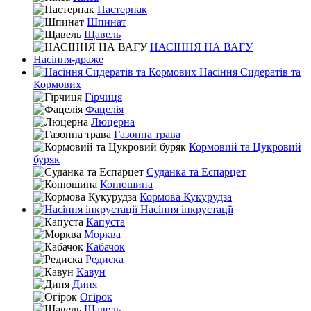
Пастернак
Шпинат
Щавель
НАСІННЯ НА ВАГУ
Насіння-драже
Насіння Сидератів та
Кормових
Гірчиця
Фацелія
Люцерна
Газонна трава
Кормовий та Цукровий
буряк
Суданка та Еспарцет
Конюшина
Кормова Кукурудза
Насіння інкрустації
Капуста
Морква
Кабачок
Редиска
Кавун
Диня
Огірок
Щавель