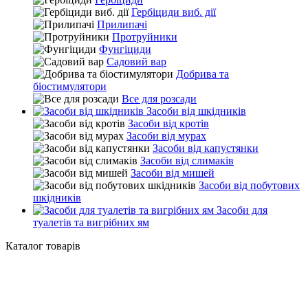
Гербіциди виб. дії
Прилипачі
Протруйники
Фунгіциди
Садовий вар
Добрива та
біостимулятори
Все для розсади
Засоби від шкідників
Засоби від кротів
Засоби від мурах
Засоби від капустянки
Засоби від слимаків
Засоби від мишей
Засоби від побутових
шкідників
Засоби для
туалетів та вигрібних ям
Каталог товарів