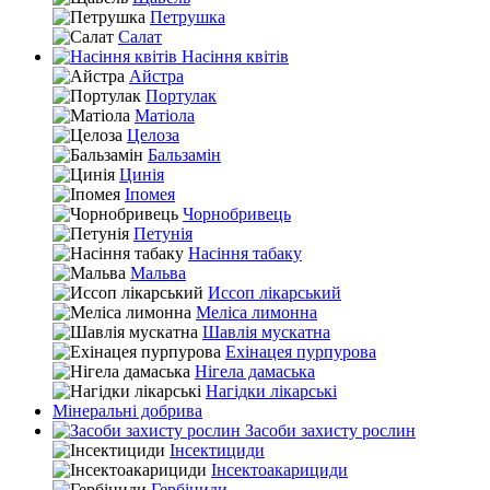
Петрушка
Салат
Насіння квітів
Айстра
Портулак
Матіола
Целоза
Бальзамін
Цинія
Іпомея
Чорнобривець
Петунія
Насіння табаку
Мальва
Иссоп лікарський
Меліса лимонна
Шавлія мускатна
Ехінацея пурпурова
Нігела дамаська
Нагідки лікарські
Мінеральні добрива
Засоби захисту рослин
Інсектициди
Інсектоакарициди
Гербіциди