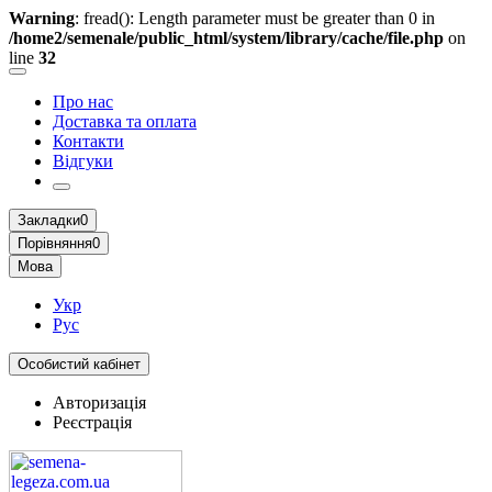
Warning
: fread(): Length parameter must be greater than 0 in
/home2/semenale/public_html/system/library/cache/file.php
on
line
32
Про нас
Доставка та оплата
Контакти
Відгуки
Закладки
0
Порівняння
0
Мова
Укр
Рус
Особистий кабінет
Авторизація
Реєстрація