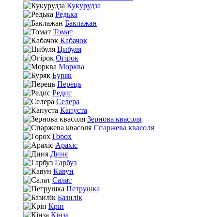
Кукурудза
Редька
Баклажан
Томат
Кабачок
Цибуля
Огірок
Морква
Буряк
Перець
Редис
Селера
Капуста
Зернова квасоля
Спаржева квасоля
Горох
Арахіс
Диня
Гарбуз
Кавун
Салат
Петрушка
Базилік
Кріп
Кінза