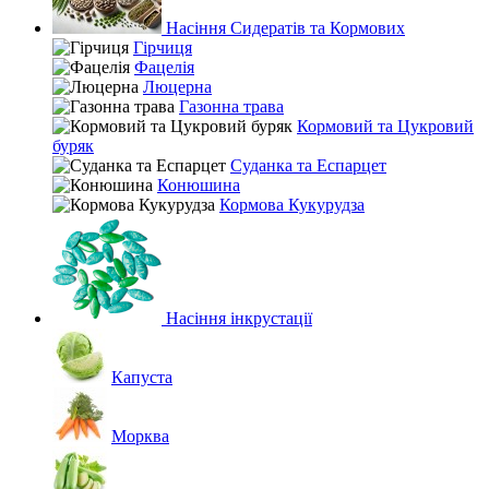
Насіння Сидератів та Кормових
Гірчиця
Фацелія
Люцерна
Газонна трава
Кормовий та Цукровий
буряк
Суданка та Еспарцет
Конюшина
Кормова Кукурудза
Насіння інкрустації
Капуста
Морква