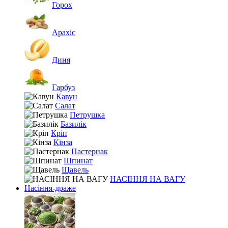
Горох
Арахіс
Диня
Гарбуз
Кавун
Салат
Петрушка
Базилік
Кріп
Кінза
Пастернак
Шпинат
Щавель
НАСІННЯ НА ВАГУ
Насіння-драже