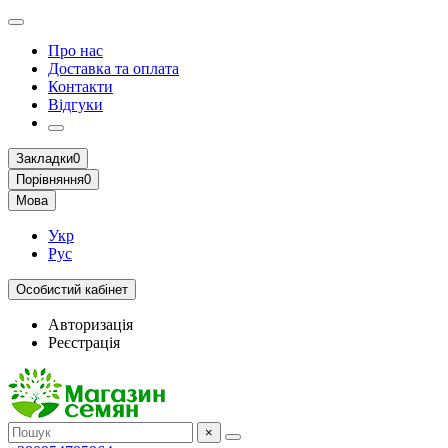
Про нас
Доставка та оплата
Контакти
Відгуки
Закладки
0
Порівняння
0
Мова
Укр
Рус
Особистий кабінет
Авторизація
Реєстрація
×