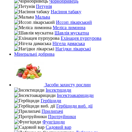
Чорнобривець
Петунія
Насіння табаку
Мальва
Иссоп лікарський
Меліса лимонна
Шавлія мускатна
Ехінацея пурпурова
Нігела дамаська
Нагідки лікарські
Мінеральні добрива
Засоби захисту рослин
Інсектициди
Інсектоакарициди
Гербіциди
Гербіциди виб. дії
Прилипачі
Протруйники
Фунгіциди
Садовий вар