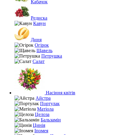
Кабачок
Редиска
Кавун
Диня
Огірок
Щавель
Петрушка
Салат
Насіння квітів
Айстра
Портулак
Матіола
Целоза
Бальзамін
Цинія
Іпомея