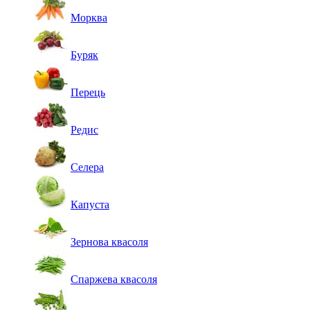
Морква
Буряк
Перець
Редис
Селера
Капуста
Зернова квасоля
Спаржева квасоля