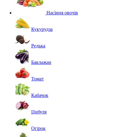
Насіння овочів
Кукурудза
Редька
Баклажан
Томат
Кабачок
Цибуля
Огірок