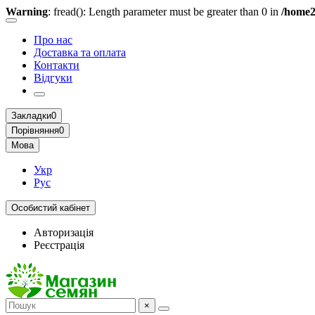
Warning
: fread(): Length parameter must be greater than 0 in
/home2
Про нас
Доставка та оплата
Контакти
Відгуки
Закладки
0
Порівняння
0
Мова
Укр
Рус
Особистий кабінет
Авторизація
Реєстрація
×