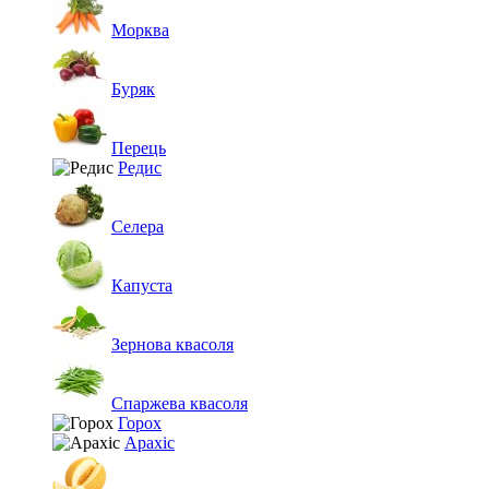
Морква
Буряк
Перець
Редис
Селера
Капуста
Зернова квасоля
Спаржева квасоля
Горох
Арахіс