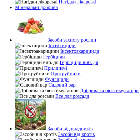
Нагідки лікарські
Мінеральні добрива
Засоби захисту рослин
Інсектициди
Інсектоакарициди
Гербіциди
Гербіциди виб. дії
Прилипачі
Протруйники
Фунгіциди
Садовий вар
Добрива та біостимулятори
Все для розсади
Засоби від шкідників
Засоби від кротів
Засоби від мурах