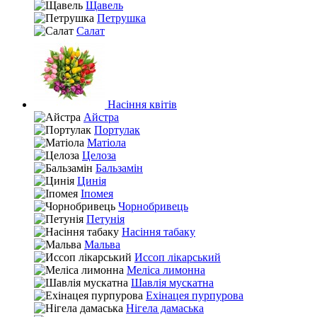
Щавель
Петрушка
Салат
Насіння квітів
Айстра
Портулак
Матіола
Целоза
Бальзамін
Цинія
Іпомея
Чорнобривець
Петунія
Насіння табаку
Мальва
Иссоп лікарський
Меліса лимонна
Шавлія мускатна
Ехінацея пурпурова
Нігела дамаська