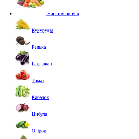
Насіння овочів
Кукурудза
Редька
Баклажан
Томат
Кабачок
Цибуля
Огірок