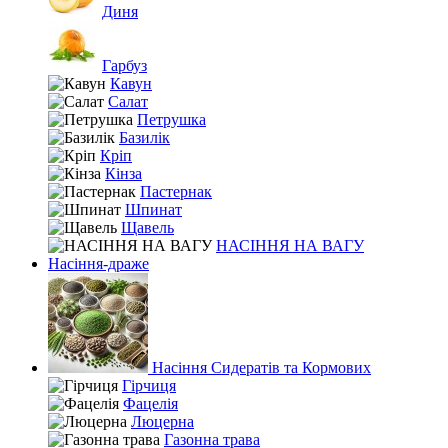
Диня
Гарбуз
Кавун
Салат
Петрушка
Базилік
Кріп
Кінза
Пастернак
Шпинат
Щавель
НАСІННЯ НА ВАГУ
Насіння-драже
Насіння Сидератів та Кормових
Гірчиця
Фацелія
Люцерна
Газонна трава