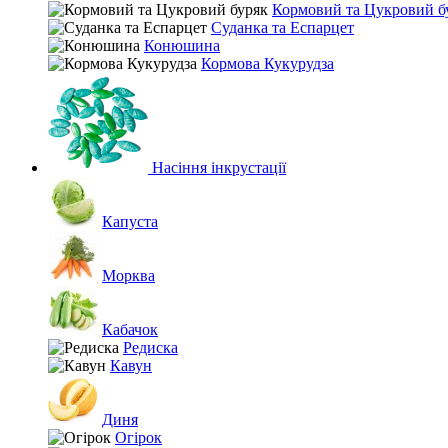
Кормовий та Цукровий б
Суданка та Еспарцет
Конюшина
Кормова Кукурудза
Насіння інкрустації
Капуста
Морква
Кабачок
Редиска
Кавун
Диня
Огірок