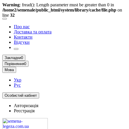
Warning
: fread(): Length parameter must be greater than 0 in
/home2/semenale/public_html/system/library/cache/file.php
on
line
32
Про нас
Доставка та оплата
Контакти
Відгуки
Закладки
0
Порівняння
0
Мова
Укр
Рус
Особистий кабінет
Авторизація
Реєстрація