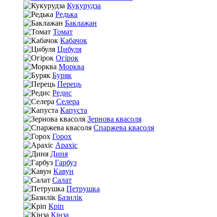
Кукурудза
Редька
Баклажан
Томат
Кабачок
Цибуля
Огірок
Морква
Буряк
Перець
Редис
Селера
Капуста
Зернова квасоля
Спаржева квасоля
Горох
Арахіс
Диня
Гарбуз
Кавун
Салат
Петрушка
Базилік
Кріп
Кінза