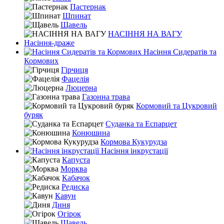
Пастернак
Шпинат
Щавель
НАСІННЯ НА ВАГУ
Насіння-драже
Насіння Сидератів та
Кормових
Гірчиця
Фацелія
Люцерна
Газонна трава
Кормовий та Цукровий
буряк
Суданка та Еспарцет
Конюшина
Кормова Кукурудза
Насіння інкрустації
Капуста
Морква
Кабачок
Редиска
Кавун
Диня
Огірок
Щавель