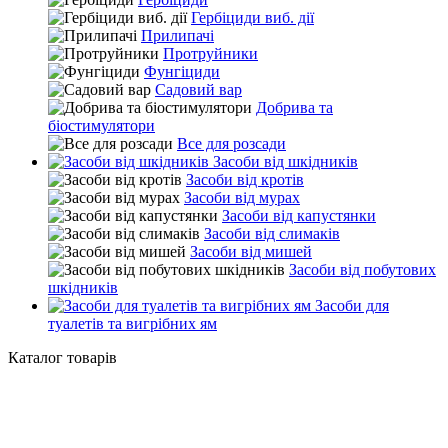
Гербіциди виб. дії
Прилипачі
Протруйники
Фунгіциди
Садовий вар
Добрива та
біостимулятори
Все для розсади
Засоби від шкідників
Засоби від кротів
Засоби від мурах
Засоби від капустянки
Засоби від слимаків
Засоби від мишей
Засоби від побутових
шкідників
Засоби для
туалетів та вигрібних ям
Каталог товарів