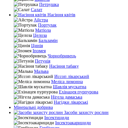
Петрушка
Салат
Насіння квітів
Айстра
Портулак
Матіола
Целоза
Бальзамін
Цинія
Іпомея
Чорнобривець
Петунія
Насіння табаку
Мальва
Иссоп лікарський
Меліса лимонна
Шавлія мускатна
Ехінацея пурпурова
Нігела дамаська
Нагідки лікарські
Мінеральні добрива
Засоби захисту рослин
Інсектициди
Інсектоакарициди
Гербіциди