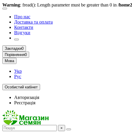
Warning
: fread(): Length parameter must be greater than 0 in
/home2
Про нас
Доставка та оплата
Контакти
Відгуки
Закладки
0
Порівняння
0
Мова
Укр
Рус
Особистий кабінет
Авторизація
Реєстрація
×