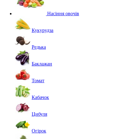
Насіння овочів
Кукурудза
Редька
Баклажан
Томат
Кабачок
Цибуля
Огірок