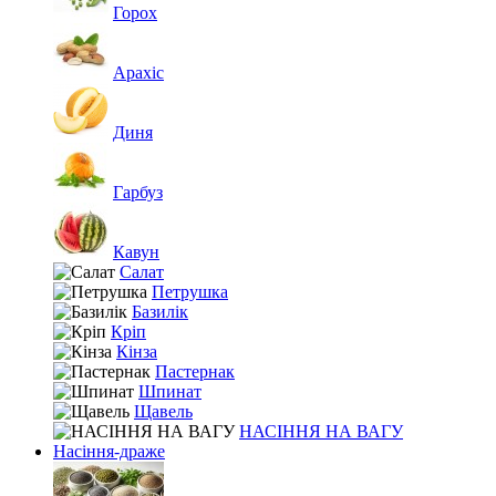
Горох
Арахіс
Диня
Гарбуз
Кавун
Салат
Петрушка
Базилік
Кріп
Кінза
Пастернак
Шпинат
Щавель
НАСІННЯ НА ВАГУ
Насіння-драже