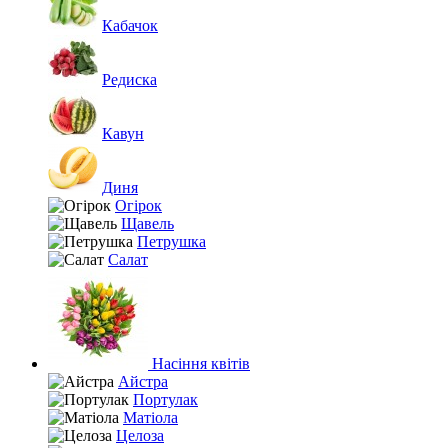
Кабачок
Редиска
Кавун
Диня
Огірок
Щавель
Петрушка
Салат
Насіння квітів
Айстра
Портулак
Матіола
Целоза