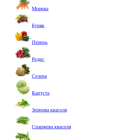
Морква
Буряк
Перець
Редис
Селера
Капуста
Зернова квасоля
Спаржева квасоля