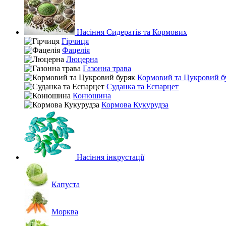
Насіння Сидератів та Кормових
Гірчиця
Фацелія
Люцерна
Газонна трава
Кормовий та Цукровий б
Суданка та Еспарцет
Конюшина
Кормова Кукурудза
Насіння інкрустації
Капуста
Морква