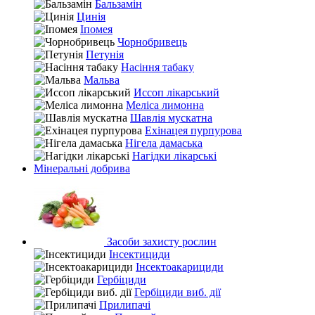
Бальзамін
Цинія
Іпомея
Чорнобривець
Петунія
Насіння табаку
Мальва
Иссоп лікарський
Меліса лимонна
Шавлія мускатна
Ехінацея пурпурова
Нігела дамаська
Нагідки лікарські
Мінеральні добрива
Засоби захисту рослин
Інсектициди
Інсектоакарициди
Гербіциди
Гербіциди виб. дії
Прилипачі