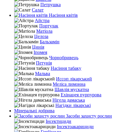
Петрушка
Салат
Насіння квітів
Айстра
Портулак
Матіола
Целоза
Бальзамін
Цинія
Іпомея
Чорнобривець
Петунія
Насіння табаку
Мальва
Иссоп лікарський
Меліса лимонна
Шавлія мускатна
Ехінацея пурпурова
Нігела дамаська
Нагідки лікарські
Мінеральні добрива
Засоби захисту рослин
Інсектициди
Інсектоакарициди
Гербіциди