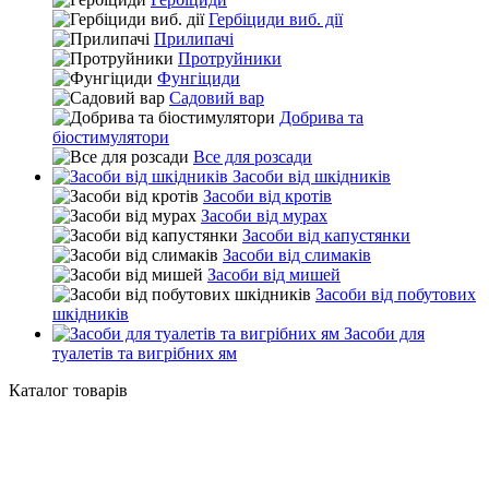
Гербіциди виб. дії
Прилипачі
Протруйники
Фунгіциди
Садовий вар
Добрива та
біостимулятори
Все для розсади
Засоби від шкідників
Засоби від кротів
Засоби від мурах
Засоби від капустянки
Засоби від слимаків
Засоби від мишей
Засоби від побутових
шкідників
Засоби для
туалетів та вигрібних ям
Каталог товарів