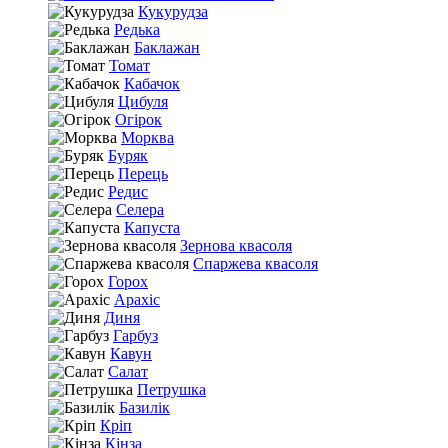
Кукурудза
Редька
Баклажан
Томат
Кабачок
Цибуля
Огірок
Морква
Буряк
Перець
Редис
Селера
Капуста
Зернова квасоля
Спаржева квасоля
Горох
Арахіс
Диня
Гарбуз
Кавун
Салат
Петрушка
Базилік
Кріп
Кінза