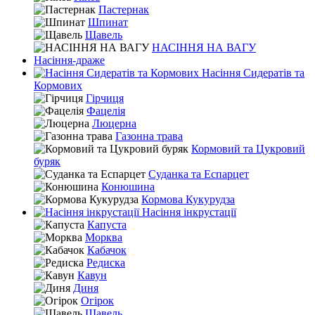
Пастернак
Шпинат
Щавель
НАСІННЯ НА ВАГУ
Насіння-драже
Насіння Сидератів та
Кормових
Гірчиця
Фацелія
Люцерна
Газонна трава
Кормовий та Цукровий
буряк
Суданка та Еспарцет
Конюшина
Кормова Кукурудза
Насіння інкрустації
Капуста
Морква
Кабачок
Редиска
Кавун
Диня
Огірок
Щавель