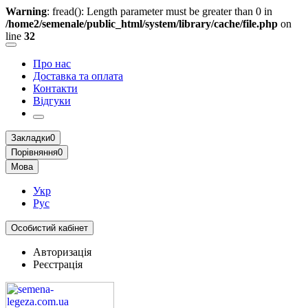
Warning
: fread(): Length parameter must be greater than 0 in
/home2/semenale/public_html/system/library/cache/file.php
on
line
32
Про нас
Доставка та оплата
Контакти
Відгуки
Закладки
0
Порівняння
0
Мова
Укр
Рус
Особистий кабінет
Авторизація
Реєстрація