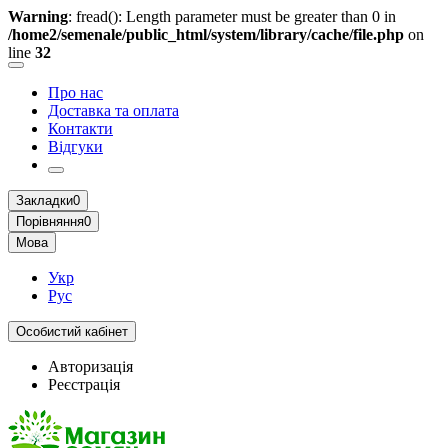
Warning
: fread(): Length parameter must be greater than 0 in
/home2/semenale/public_html/system/library/cache/file.php
on
line
32
Про нас
Доставка та оплата
Контакти
Відгуки
Закладки
0
Порівняння
0
Мова
Укр
Рус
Особистий кабінет
Авторизація
Реєстрація