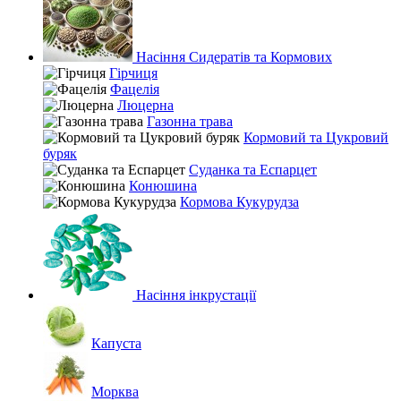
Насіння Сидератів та Кормових
Гірчиця
Фацелія
Люцерна
Газонна трава
Кормовий та Цукровий
буряк
Суданка та Еспарцет
Конюшина
Кормова Кукурудза
Насіння інкрустації
Капуста
Морква