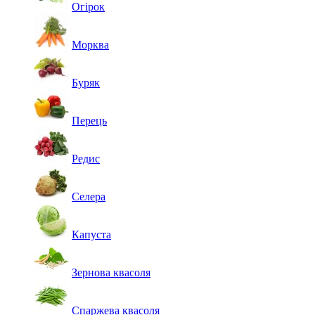
Огірок
Морква
Буряк
Перець
Редис
Селера
Капуста
Зернова квасоля
Спаржева квасоля