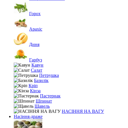
Горох
Арахіс
Диня
Гарбуз
Кавун
Салат
Петрушка
Базилік
Кріп
Кінза
Пастернак
Шпинат
Щавель
НАСІННЯ НА ВАГУ
Насіння-драже