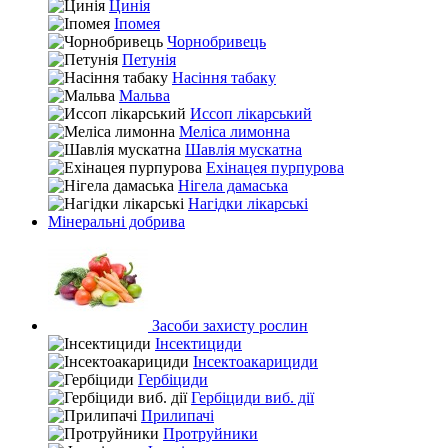
Цинія
Іпомея
Чорнобривець
Петунія
Насіння табаку
Мальва
Иссоп лікарський
Меліса лимонна
Шавлія мускатна
Ехінацея пурпурова
Нігела дамаська
Нагідки лікарські
Мінеральні добрива
Засоби захисту рослин
Інсектициди
Інсектоакарициди
Гербіциди
Гербіциди виб. дії
Прилипачі
Протруйники