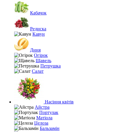
Кабачок
Редиска
Кавун
Диня
Огірок
Щавель
Петрушка
Салат
Насіння квітів
Айстра
Портулак
Матіола
Целоза
Бальзамін