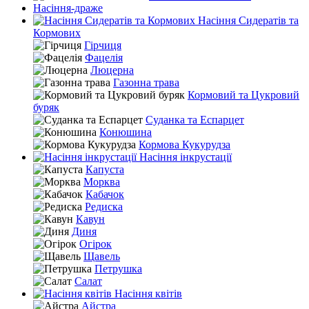
Насіння-драже
Насіння Сидератів та
Кормових
Гірчиця
Фацелія
Люцерна
Газонна трава
Кормовий та Цукровий
буряк
Суданка та Еспарцет
Конюшина
Кормова Кукурудза
Насіння інкрустації
Капуста
Морква
Кабачок
Редиска
Кавун
Диня
Огірок
Щавель
Петрушка
Салат
Насіння квітів
Айстра