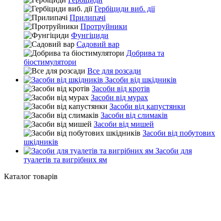
Гербіциди виб. дії
Прилипачі
Протруйники
Фунгіциди
Садовий вар
Добрива та
біостимулятори
Все для розсади
Засоби від шкідників
Засоби від кротів
Засоби від мурах
Засоби від капустянки
Засоби від слимаків
Засоби від мишей
Засоби від побутових
шкідників
Засоби для
туалетів та вигрібних ям
Каталог товарів