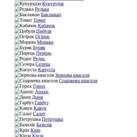
Кукурудза
Редька
Баклажан
Томат
Кабачок
Цибуля
Огірок
Морква
Буряк
Перець
Редис
Селера
Капуста
Зернова квасоля
Спаржева квасоля
Горох
Арахіс
Диня
Гарбуз
Кавун
Салат
Петрушка
Базилік
Кріп
Кінза