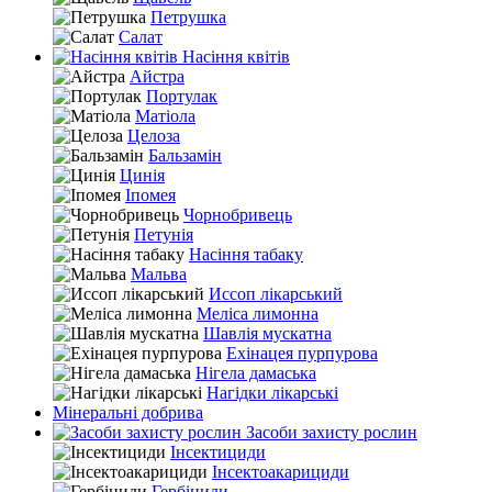
Петрушка
Салат
Насіння квітів
Айстра
Портулак
Матіола
Целоза
Бальзамін
Цинія
Іпомея
Чорнобривець
Петунія
Насіння табаку
Мальва
Иссоп лікарський
Меліса лимонна
Шавлія мускатна
Ехінацея пурпурова
Нігела дамаська
Нагідки лікарські
Мінеральні добрива
Засоби захисту рослин
Інсектициди
Інсектоакарициди
Гербіциди