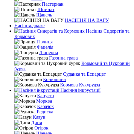
Пастернак
Шпинат
Щавель
НАСІННЯ НА ВАГУ
Насіння-драже
Насіння Сидератів та
Кормових
Гірчиця
Фацелія
Люцерна
Газонна трава
Кормовий та Цукровий
буряк
Суданка та Еспарцет
Конюшина
Кормова Кукурудза
Насіння інкрустації
Капуста
Морква
Кабачок
Редиска
Кавун
Диня
Огірок
Щавель