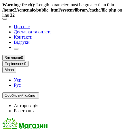
Warning
: fread(): Length parameter must be greater than 0 in
/home2/semenale/public_html/system/library/cache/file.php
on
line
32
Про нас
Доставка та оплата
Контакти
Відгуки
Закладки
0
Порівняння
0
Мова
Укр
Рус
Особистий кабінет
Авторизація
Реєстрація