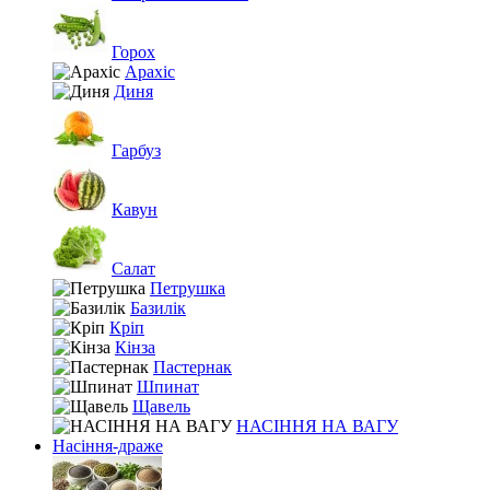
Горох
Арахіс
Диня
Гарбуз
Кавун
Салат
Петрушка
Базилік
Кріп
Кінза
Пастернак
Шпинат
Щавель
НАСІННЯ НА ВАГУ
Насіння-драже