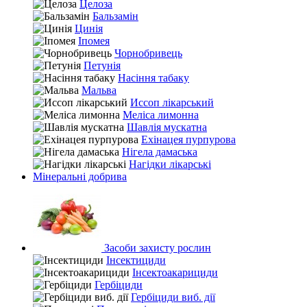
Целоза
Бальзамін
Цинія
Іпомея
Чорнобривець
Петунія
Насіння табаку
Мальва
Иссоп лікарський
Меліса лимонна
Шавлія мускатна
Ехінацея пурпурова
Нігела дамаська
Нагідки лікарські
Мінеральні добрива
Засоби захисту рослин
Інсектициди
Інсектоакарициди
Гербіциди
Гербіциди виб. дії