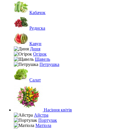
Кабачок
Редиска
Кавун
Диня
Огірок
Щавель
Петрушка
Салат
Насіння квітів
Айстра
Портулак
Матіола