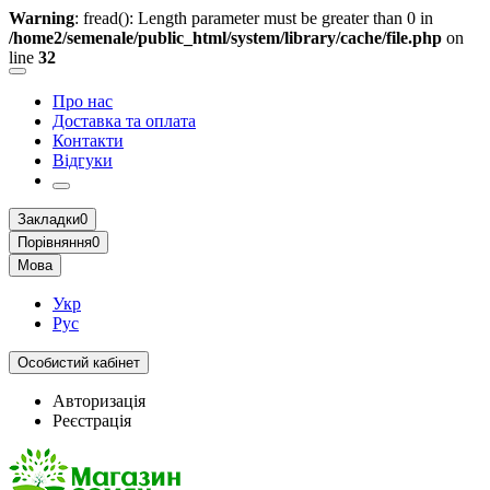
Warning
: fread(): Length parameter must be greater than 0 in
/home2/semenale/public_html/system/library/cache/file.php
on
line
32
Про нас
Доставка та оплата
Контакти
Відгуки
Закладки
0
Порівняння
0
Мова
Укр
Рус
Особистий кабінет
Авторизація
Реєстрація