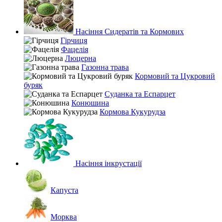
Насіння Сидератів та Кормових
Гірчиця
Фацелія
Люцерна
Газонна трава
Кормовий та Цукровий
буряк
Суданка та Еспарцет
Конюшина
Кормова Кукурудза
Насіння інкрустації
Капуста
Морква