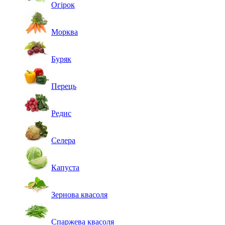
Огірок
Морква
Буряк
Перець
Редис
Селера
Капуста
Зернова квасоля
Спаржева квасоля