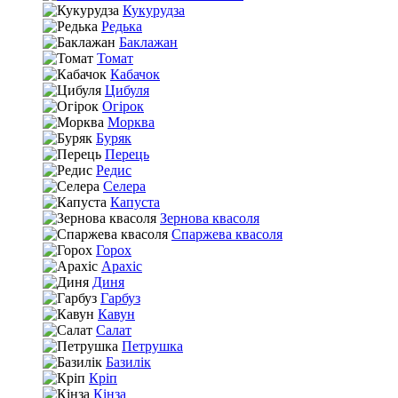
Кукурудза
Редька
Баклажан
Томат
Кабачок
Цибуля
Огірок
Морква
Буряк
Перець
Редис
Селера
Капуста
Зернова квасоля
Спаржева квасоля
Горох
Арахіс
Диня
Гарбуз
Кавун
Салат
Петрушка
Базилік
Кріп
Кінза