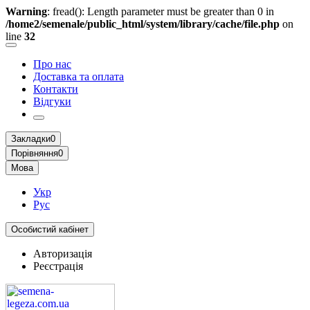
Warning
: fread(): Length parameter must be greater than 0 in
/home2/semenale/public_html/system/library/cache/file.php
on
line
32
Про нас
Доставка та оплата
Контакти
Відгуки
Закладки
0
Порівняння
0
Мова
Укр
Рус
Особистий кабінет
Авторизація
Реєстрація