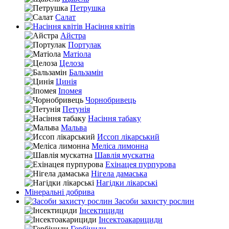
Петрушка
Салат
Насіння квітів
Айстра
Портулак
Матіола
Целоза
Бальзамін
Цинія
Іпомея
Чорнобривець
Петунія
Насіння табаку
Мальва
Иссоп лікарський
Меліса лимонна
Шавлія мускатна
Ехінацея пурпурова
Нігела дамаська
Нагідки лікарські
Мінеральні добрива
Засоби захисту рослин
Інсектициди
Інсектоакарициди
Гербіциди