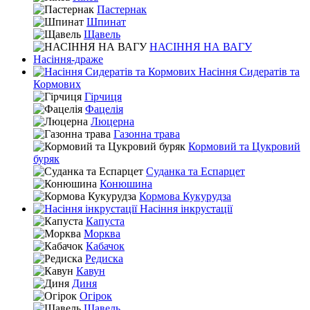
Пастернак
Шпинат
Щавель
НАСІННЯ НА ВАГУ
Насіння-драже
Насіння Сидератів та
Кормових
Гірчиця
Фацелія
Люцерна
Газонна трава
Кормовий та Цукровий
буряк
Суданка та Еспарцет
Конюшина
Кормова Кукурудза
Насіння інкрустації
Капуста
Морква
Кабачок
Редиска
Кавун
Диня
Огірок
Щавель