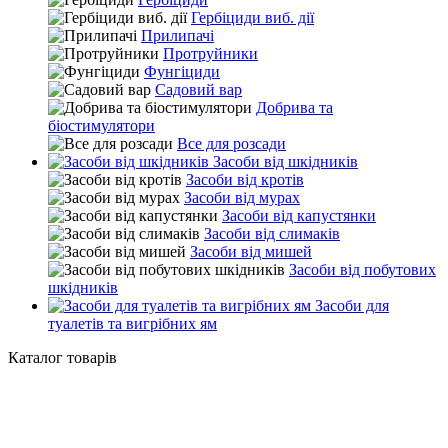
Гербіциди виб. дії
Прилипачі
Протруйники
Фунгіциди
Садовий вар
Добрива та
біостимулятори
Все для розсади
Засоби від шкідників
Засоби від кротів
Засоби від мурах
Засоби від капустянки
Засоби від слимаків
Засоби від мишей
Засоби від побутових
шкідників
Засоби для
туалетів та вигрібних ям
Каталог товарів