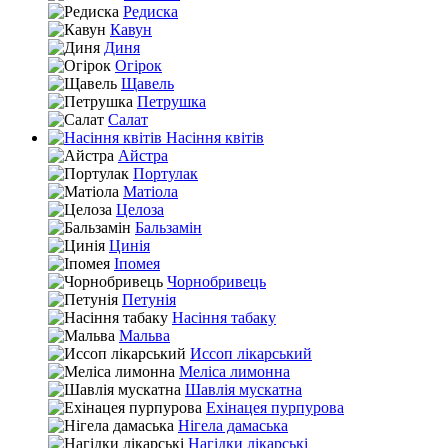
Редиска
Кавун
Диня
Огірок
Щавель
Петрушка
Салат
Насіння квітів
Айстра
Портулак
Матіола
Целоза
Бальзамін
Цинія
Іпомея
Чорнобривець
Петунія
Насіння табаку
Мальва
Иссоп лікарський
Меліса лимонна
Шавлія мускатна
Ехінацея пурпурова
Нігела дамаська
Нагідки лікарські