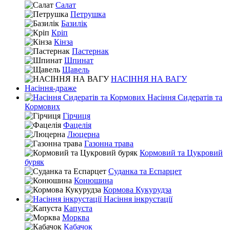
Салат
Петрушка
Базилік
Кріп
Кінза
Пастернак
Шпинат
Щавель
НАСІННЯ НА ВАГУ
Насіння-драже
Насіння Сидератів та
Кормових
Гірчиця
Фацелія
Люцерна
Газонна трава
Кормовий та Цукровий
буряк
Суданка та Еспарцет
Конюшина
Кормова Кукурудза
Насіння інкрустації
Капуста
Морква
Кабачок