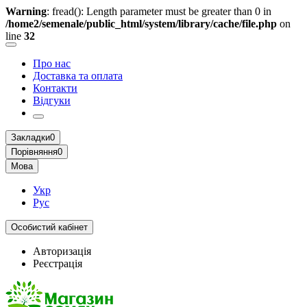
Warning
: fread(): Length parameter must be greater than 0 in
/home2/semenale/public_html/system/library/cache/file.php
on
line
32
Про нас
Доставка та оплата
Контакти
Відгуки
Закладки
0
Порівняння
0
Мова
Укр
Рус
Особистий кабінет
Авторизація
Реєстрація