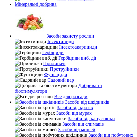
Мінеральні добрива
Засоби захисту рослин
Інсектициди
Інсектоакарициди
Гербіциди
Гербіциди виб. дії
Прилипачі
Протруйники
Фунгіциди
Садовий вар
Добрива та
біостимулятори
Все для розсади
Засоби від шкідників
Засоби від кротів
Засоби від мурах
Засоби від капустянки
Засоби від слимаків
Засоби від мишей
Засоби від побутових