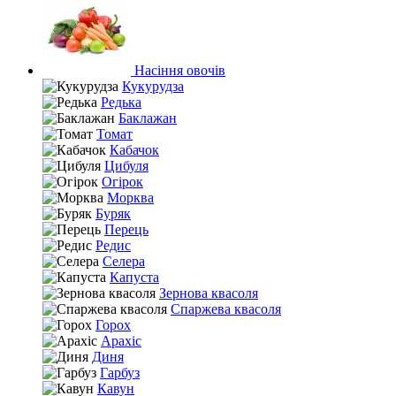
Насіння овочів
Кукурудза
Редька
Баклажан
Томат
Кабачок
Цибуля
Огірок
Морква
Буряк
Перець
Редис
Селера
Капуста
Зернова квасоля
Спаржева квасоля
Горох
Арахіс
Диня
Гарбуз
Кавун