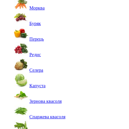
Морква
Буряк
Перець
Редис
Селера
Капуста
Зернова квасоля
Спаржева квасоля