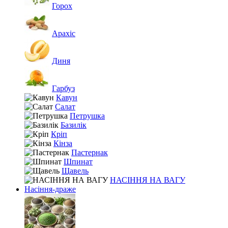
Горох
Арахіс
Диня
Гарбуз
Кавун
Салат
Петрушка
Базилік
Кріп
Кінза
Пастернак
Шпинат
Щавель
НАСІННЯ НА ВАГУ
Насіння-драже