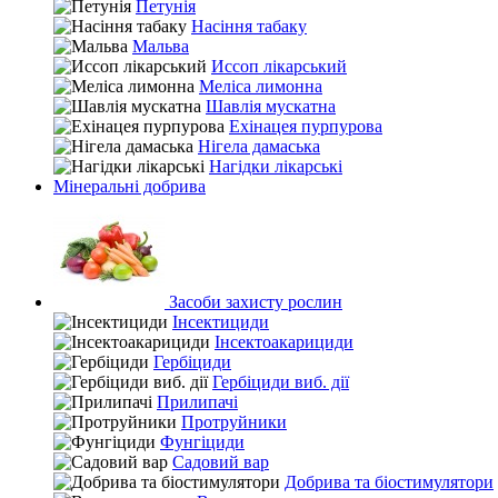
Петунія
Насіння табаку
Мальва
Иссоп лікарський
Меліса лимонна
Шавлія мускатна
Ехінацея пурпурова
Нігела дамаська
Нагідки лікарські
Мінеральні добрива
Засоби захисту рослин
Інсектициди
Інсектоакарициди
Гербіциди
Гербіциди виб. дії
Прилипачі
Протруйники
Фунгіциди
Садовий вар
Добрива та біостимулятори