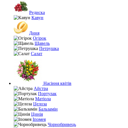
Редиска
Кавун
Диня
Огірок
Щавель
Петрушка
Салат
Насіння квітів
Айстра
Портулак
Матіола
Целоза
Бальзамін
Цинія
Іпомея
Чорнобривець