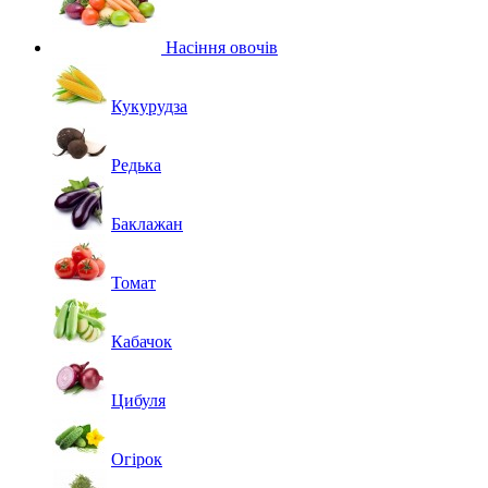
Насіння овочів
Кукурудза
Редька
Баклажан
Томат
Кабачок
Цибуля
Огірок