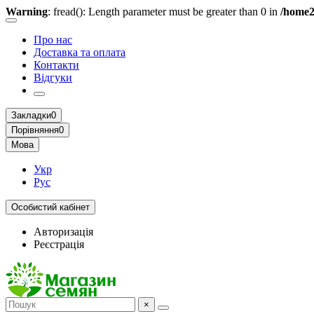
Warning
: fread(): Length parameter must be greater than 0 in
/home2
Про нас
Доставка та оплата
Контакти
Відгуки
Закладки
0
Порівняння
0
Мова
Укр
Рус
Особистий кабінет
Авторизація
Реєстрація
×