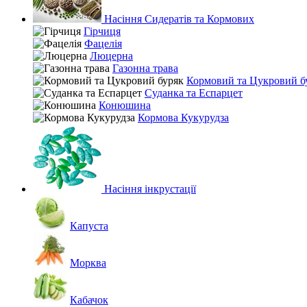
Насіння Сидератів та Кормових
Гірчиця
Фацелія
Люцерна
Газонна трава
Кормовий та Цукровий б
Суданка та Еспарцет
Конюшина
Кормова Кукурудза
Насіння інкрустації
Капуста
Морква
Кабачок