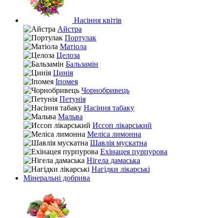
Насіння квітів
Айстра
Портулак
Матіола
Целоза
Бальзамін
Цинія
Іпомея
Чорнобривець
Петунія
Насіння табаку
Мальва
Иссоп лікарський
Меліса лимонна
Шавлія мускатна
Ехінацея пурпурова
Нігела дамаська
Нагідки лікарські
Мінеральні добрива