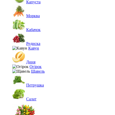
Капуста
Морква
Кабачок
Редиска
Кавун
Диня
Огірок
Щавель
Петрушка
Салат