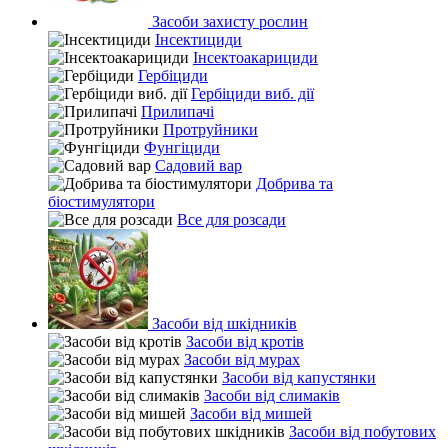
Засоби захисту рослин
Інсектициди
Інсектоакарициди
Гербіциди
Гербіциди виб. дії
Прилипачі
Протруйники
Фунгіциди
Садовий вар
Добрива та
біостимулятори
Все для розсади
Засоби від шкідників
Засоби від кротів
Засоби від мурах
Засоби від капустянки
Засоби від слимаків
Засоби від мишей
Засоби від побутових