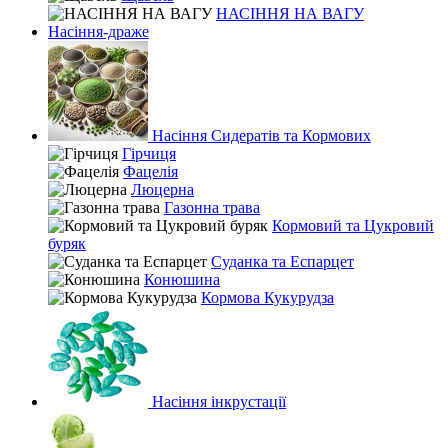
НАСІННЯ НА ВАГУ
Насіння-драже
Насіння Сидератів та Кормових
Гірчиця
Фацелія
Люцерна
Газонна трава
Кормовий та Цукровий
буряк
Суданка та Еспарцет
Конюшина
Кормова Кукурудза
Насіння інкрустації