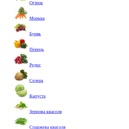
Огірок
Морква
Буряк
Перець
Редис
Селера
Капуста
Зернова квасоля
Спаржева квасоля