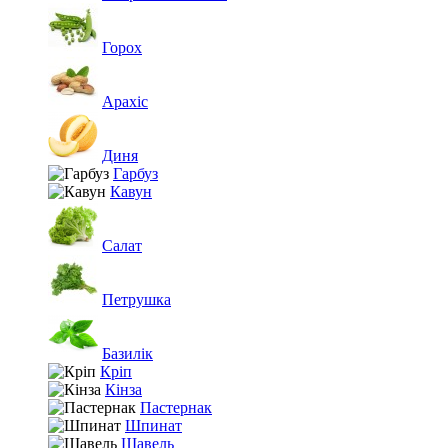
Горох
Арахіс
Диня
Гарбуз
Кавун
Салат
Петрушка
Базилік
Кріп
Кінза
Пастернак
Шпинат
Щавель