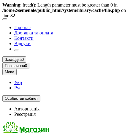
Warning
: fread(): Length parameter must be greater than 0 in
/home2/semenale/public_html/system/library/cache/file.php
on
line
32
Про нас
Доставка та оплата
Контакти
Відгуки
Закладки
0
Порівняння
0
Мова
Укр
Рус
Особистий кабінет
Авторизація
Реєстрація