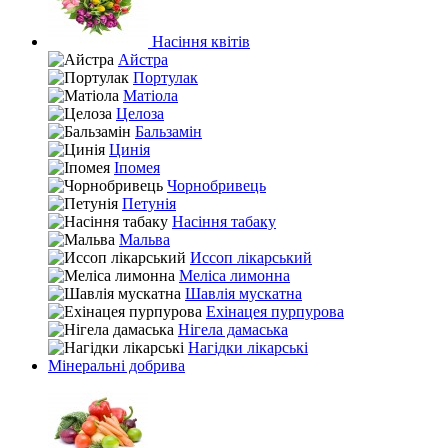
Насіння квітів
Айстра
Портулак
Матіола
Целоза
Бальзамін
Цинія
Іпомея
Чорнобривець
Петунія
Насіння табаку
Мальва
Иссоп лікарський
Меліса лимонна
Шавлія мускатна
Ехінацея пурпурова
Нігела дамаська
Нагідки лікарські
Мінеральні добрива