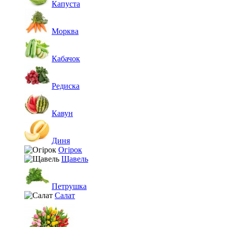
Капуста
Морква
Кабачок
Редиска
Кавун
Диня
Огірок
Щавель
Петрушка
Салат