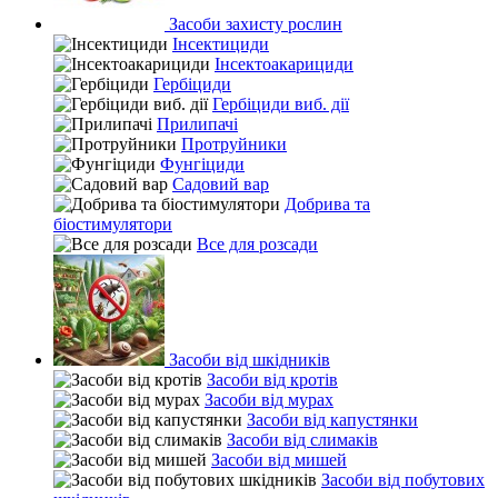
Засоби захисту рослин
Інсектициди
Інсектоакарициди
Гербіциди
Гербіциди виб. дії
Прилипачі
Протруйники
Фунгіциди
Садовий вар
Добрива та
біостимулятори
Все для розсади
Засоби від шкідників
Засоби від кротів
Засоби від мурах
Засоби від капустянки
Засоби від слимаків
Засоби від мишей
Засоби від побутових