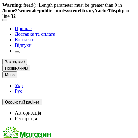
Warning
: fread(): Length parameter must be greater than 0 in
/home2/semenale/public_html/system/library/cache/file.php
on
line
32
Про нас
Доставка та оплата
Контакти
Відгуки
Закладки
0
Порівняння
0
Мова
Укр
Рус
Особистий кабінет
Авторизація
Реєстрація