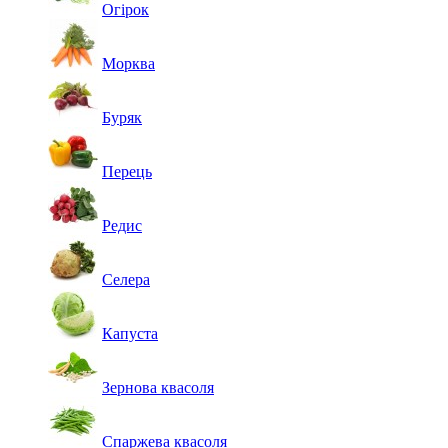
Огірок
Морква
Буряк
Перець
Редис
Селера
Капуста
Зернова квасоля
Спаржева квасоля