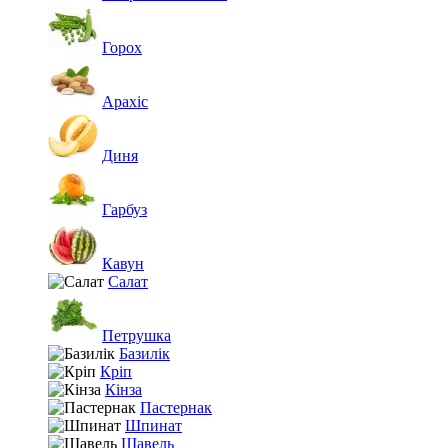
Горох
Арахіс
Диня
Гарбуз
Кавун
Салат
Петрушка
Базилік
Кріп
Кінза
Пастернак
Шпинат
Щавель