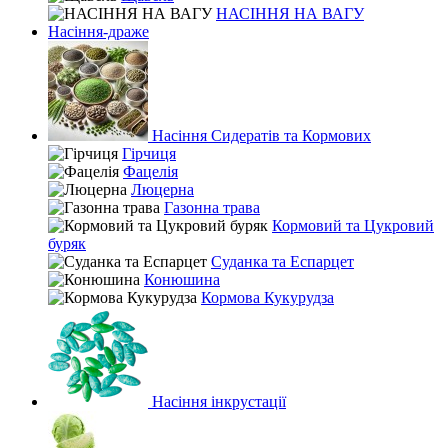
НАСІННЯ НА ВАГУ
Насіння-драже
Насіння Сидератів та Кормових
Гірчиця
Фацелія
Люцерна
Газонна трава
Кормовий та Цукровий
буряк
Суданка та Еспарцет
Конюшина
Кормова Кукурудза
Насіння інкрустації