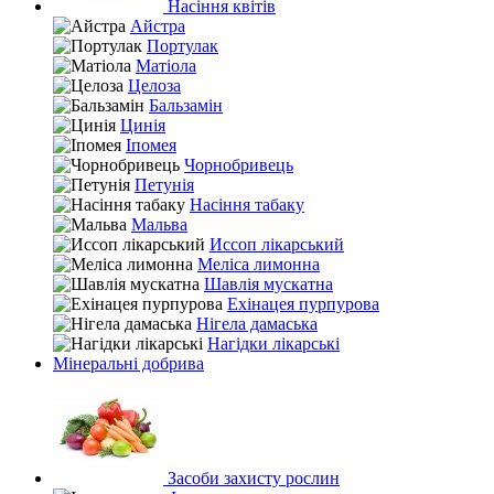
Насіння квітів
Айстра
Портулак
Матіола
Целоза
Бальзамін
Цинія
Іпомея
Чорнобривець
Петунія
Насіння табаку
Мальва
Иссоп лікарський
Меліса лимонна
Шавлія мускатна
Ехінацея пурпурова
Нігела дамаська
Нагідки лікарські
Мінеральні добрива
Засоби захисту рослин