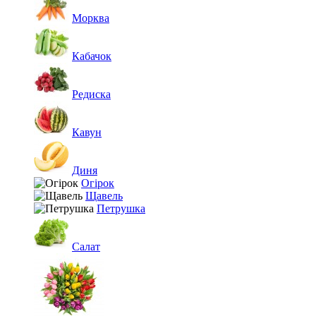
Морква
Кабачок
Редиска
Кавун
Диня
Огірок
Щавель
Петрушка
Салат