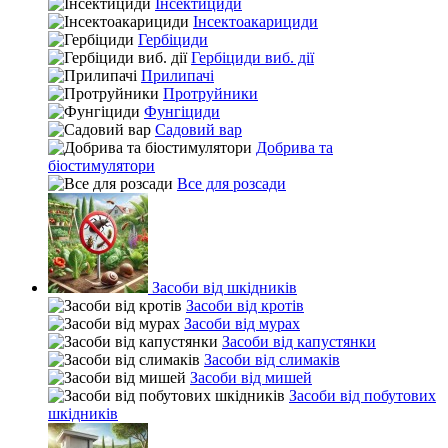
Інсектициди
Інсектоакарициди
Гербіциди
Гербіциди виб. дії
Прилипачі
Протруйники
Фунгіциди
Садовий вар
Добрива та
біостимулятори
Все для розсади
Засоби від шкідників
Засоби від кротів
Засоби від мурах
Засоби від капустянки
Засоби від слимаків
Засоби від мишей
Засоби від побутових
шкідників