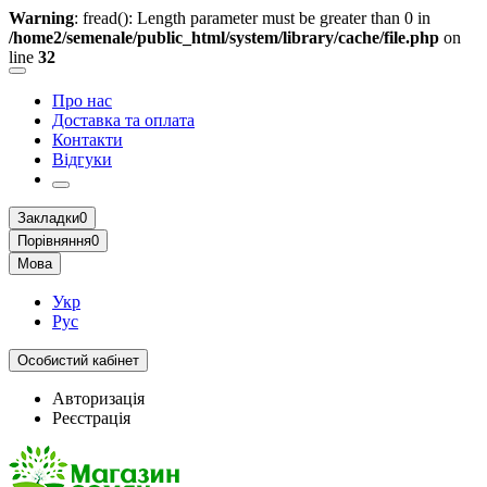
Warning
: fread(): Length parameter must be greater than 0 in
/home2/semenale/public_html/system/library/cache/file.php
on
line
32
Про нас
Доставка та оплата
Контакти
Відгуки
Закладки
0
Порівняння
0
Мова
Укр
Рус
Особистий кабінет
Авторизація
Реєстрація