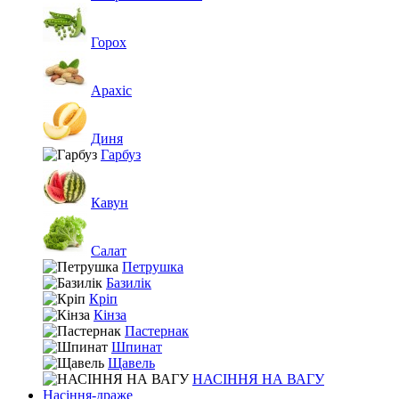
Горох
Арахіс
Диня
Гарбуз
Кавун
Салат
Петрушка
Базилік
Кріп
Кінза
Пастернак
Шпинат
Щавель
НАСІННЯ НА ВАГУ
Насіння-драже