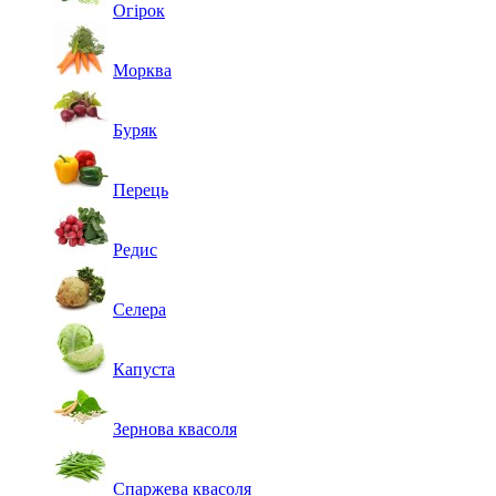
Огірок
Морква
Буряк
Перець
Редис
Селера
Капуста
Зернова квасоля
Спаржева квасоля