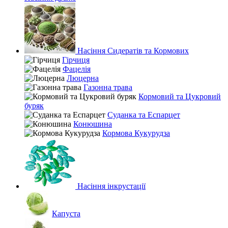
Насіння Сидератів та Кормових
Гірчиця
Фацелія
Люцерна
Газонна трава
Кормовий та Цукровий
буряк
Суданка та Еспарцет
Конюшина
Кормова Кукурудза
Насіння інкрустації
Капуста