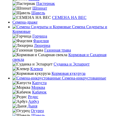
Пастернак
Шпинат
Щавель
СЕМЕНА НА ВЕС
Семена-драже
Семена Сидераты и
Кормовые
Горчица
Фацелия
Люцерна
Газонная трава
Кормовая и Сахарная
свекла
Суданка и Эспарцет
Клевер
Кормовая кукуруза
Семена-инкрустованные
Капуста
Морква
Кабачок
Редис
Арбуз
Дыня
Огурец
Щавель