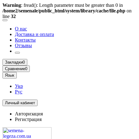
Warning
: fread(): Length parameter must be greater than 0 in
/home2/semenale/public_html/system/library/cache/file.php
on
line
32
О нас
Доставка и оплата
Контакты
Отзывы
Закладки
0
Сравнение
0
Язык
Укр
Рус
Личный кабинет
Авторизация
Регистрация