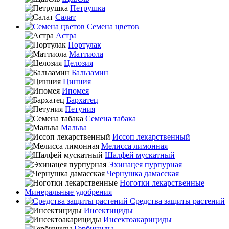
Петрушка
Салат
Семена цветов
Астра
Портулак
Маттиола
Целозия
Бальзамин
Цинния
Ипомея
Бархатец
Петуния
Семена табака
Мальва
Иссоп лекарственный
Мелисса лимонная
Шалфей мускатный
Эхинацея пурпурная
Чернушка дамасская
Ноготки лекарственные
Минеральные удобрения
Средства защиты растений
Инсектициды
Инсектоакарициды
Гербициды