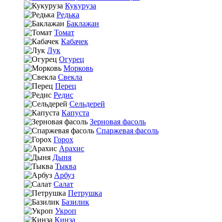
Кукуруза
Редька
Баклажан
Томат
Кабачек
Лук
Огурец
Морковь
Свекла
Перец
Редис
Сельдерей
Капуста
Зерновая фасоль
Спаржевая фасоль
Горох
Арахис
Дыня
Тыква
Арбуз
Салат
Петрушка
Базилик
Укроп
Кинза