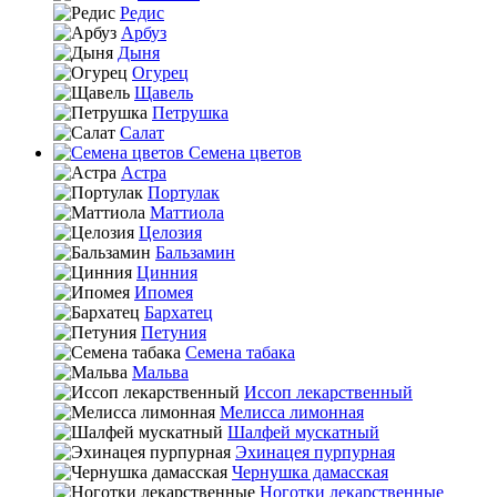
Редис
Арбуз
Дыня
Огурец
Щавель
Петрушка
Салат
Семена цветов
Астра
Портулак
Маттиола
Целозия
Бальзамин
Цинния
Ипомея
Бархатец
Петуния
Семена табака
Мальва
Иссоп лекарственный
Мелисса лимонная
Шалфей мускатный
Эхинацея пурпурная
Чернушка дамасская
Ноготки лекарственные