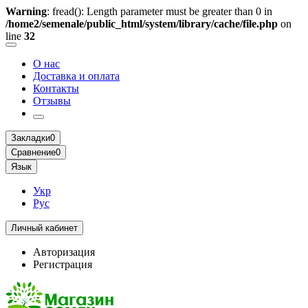
Warning
: fread(): Length parameter must be greater than 0 in
/home2/semenale/public_html/system/library/cache/file.php
on
line
32
О нас
Доставка и оплата
Контакты
Отзывы
Закладки
0
Сравнение
0
Язык
Укр
Рус
Личный кабинет
Авторизация
Регистрация