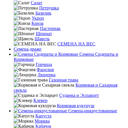
Салат
Петрушка
Базилик
Укроп
Кинза
Пастернак
Шпинат
Щавель
СЕМЕНА НА ВЕС
Семена-драже
Семена Сидераты и
Кормовые
Горчица
Фацелия
Люцерна
Газонная трава
Кормовая и Сахарная
свекла
Суданка и Эспарцет
Клевер
Кормовая кукуруза
Семена-инкрустованные
Капуста
Морква
Кабачок