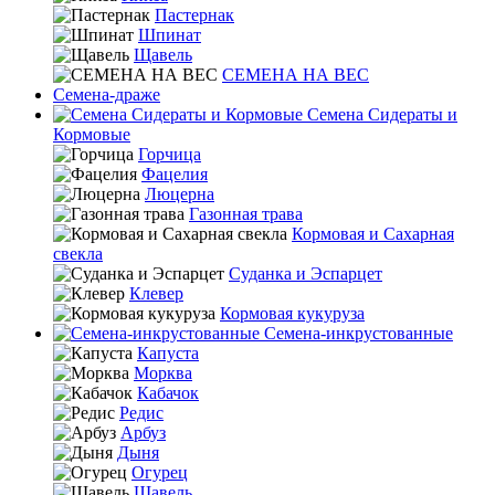
Пастернак
Шпинат
Щавель
СЕМЕНА НА ВЕС
Семена-драже
Семена Сидераты и
Кормовые
Горчица
Фацелия
Люцерна
Газонная трава
Кормовая и Сахарная
свекла
Суданка и Эспарцет
Клевер
Кормовая кукуруза
Семена-инкрустованные
Капуста
Морква
Кабачок
Редис
Арбуз
Дыня
Огурец
Щавель