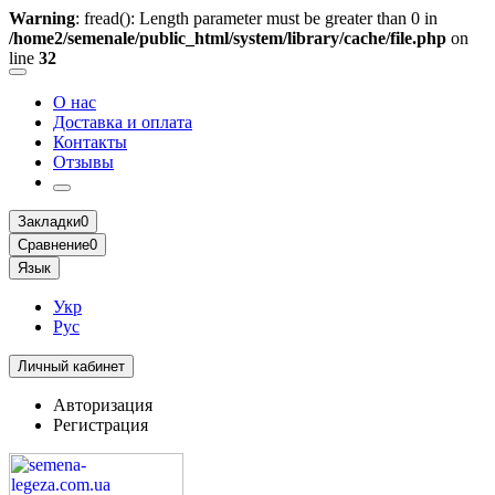
Warning
: fread(): Length parameter must be greater than 0 in
/home2/semenale/public_html/system/library/cache/file.php
on
line
32
О нас
Доставка и оплата
Контакты
Отзывы
Закладки
0
Сравнение
0
Язык
Укр
Рус
Личный кабинет
Авторизация
Регистрация