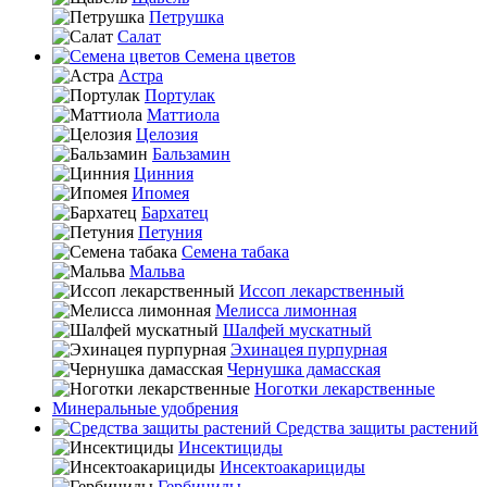
Петрушка
Салат
Семена цветов
Астра
Портулак
Маттиола
Целозия
Бальзамин
Цинния
Ипомея
Бархатец
Петуния
Семена табака
Мальва
Иссоп лекарственный
Мелисса лимонная
Шалфей мускатный
Эхинацея пурпурная
Чернушка дамасская
Ноготки лекарственные
Минеральные удобрения
Средства защиты растений
Инсектициды
Инсектоакарициды
Гербициды