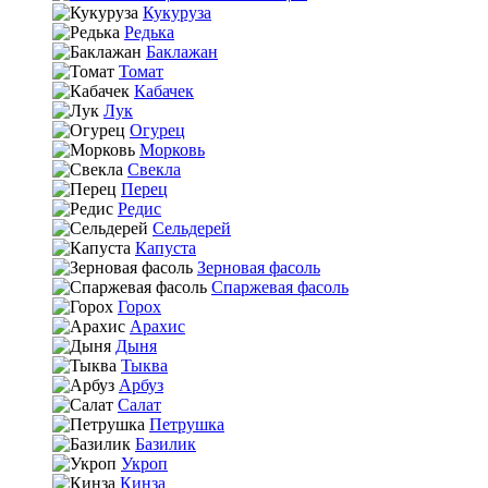
Кукуруза
Редька
Баклажан
Томат
Кабачек
Лук
Огурец
Морковь
Свекла
Перец
Редис
Сельдерей
Капуста
Зерновая фасоль
Спаржевая фасоль
Горох
Арахис
Дыня
Тыква
Арбуз
Салат
Петрушка
Базилик
Укроп
Кинза