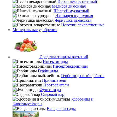
Иссоп лекарственный
Мелисса лимонная
Шалфей мускатный
Эхинацея пурпурная
Чернушка дамасская
Ноготки лекарственные
Минеральные удобрения
Средства защиты растений
Инсектициды
Инсектоакарициды
Гербициды
Гербициды выб. действ.
Прилипатели
Протравители
Фунгициды
Садовый вар
Удобрения и
биостимуляторы
Все для рассады