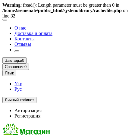
Warning
: fread(): Length parameter must be greater than 0 in
/home2/semenale/public_html/system/library/cache/file.php
on
line
32
О нас
Доставка и оплата
Контакты
Отзывы
Закладки
0
Сравнение
0
Язык
Укр
Рус
Личный кабинет
Авторизация
Регистрация