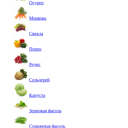
Огурец
Морковь
Свекла
Перец
Редис
Сельдерей
Капуста
Зерновая фасоль
Спаржевая фасоль