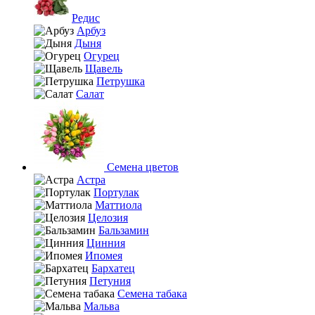
Редис
Арбуз
Дыня
Огурец
Щавель
Петрушка
Салат
Семена цветов
Астра
Портулак
Маттиола
Целозия
Бальзамин
Цинния
Ипомея
Бархатец
Петуния
Семена табака
Мальва