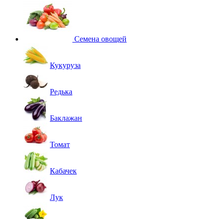
Семена овощей
Кукуруза
Редька
Баклажан
Томат
Кабачек
Лук