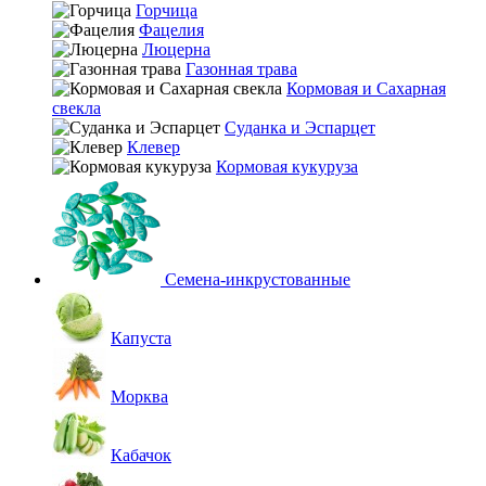
Горчица
Фацелия
Люцерна
Газонная трава
Кормовая и Сахарная
свекла
Суданка и Эспарцет
Клевер
Кормовая кукуруза
Семена-инкрустованные
Капуста
Морква
Кабачок