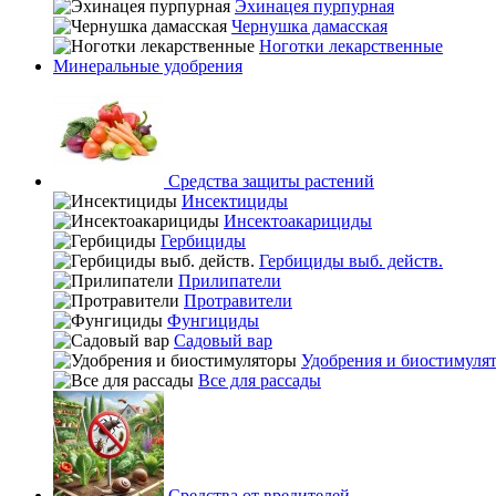
Эхинацея пурпурная
Чернушка дамасская
Ноготки лекарственные
Минеральные удобрения
Средства защиты растений
Инсектициды
Инсектоакарициды
Гербициды
Гербициды выб. действ.
Прилипатели
Протравители
Фунгициды
Садовый вар
Удобрения и биостимуля
Все для рассады
Средства от вредителей