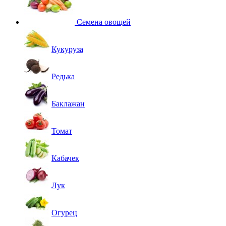
Семена овощей
Кукуруза
Редька
Баклажан
Томат
Кабачек
Лук
Огурец