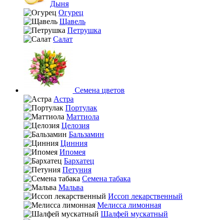
Дыня
Огурец
Щавель
Петрушка
Салат
Семена цветов
Астра
Портулак
Маттиола
Целозия
Бальзамин
Цинния
Ипомея
Бархатец
Петуния
Семена табака
Мальва
Иссоп лекарственный
Мелисса лимонная
Шалфей мускатный