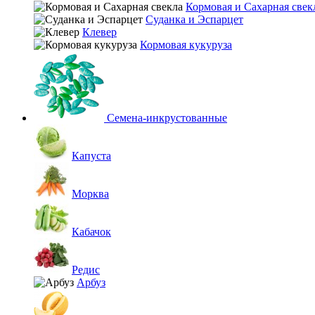
Кормовая и Сахарная свек
Суданка и Эспарцет
Клевер
Кормовая кукуруза
Семена-инкрустованные
Капуста
Морква
Кабачок
Редис
Арбуз