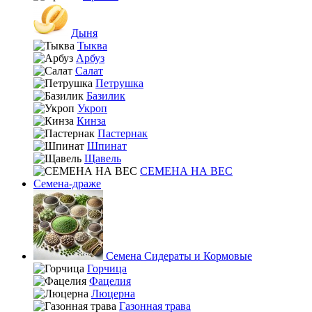
Дыня
Тыква
Арбуз
Салат
Петрушка
Базилик
Укроп
Кинза
Пастернак
Шпинат
Щавель
СЕМЕНА НА ВЕС
Семена-драже
Семена Сидераты и Кормовые
Горчица
Фацелия
Люцерна
Газонная трава