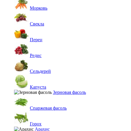
Морковь
Свекла
Перец
Редис
Сельдерей
Капуста
Зерновая фасоль
Спаржевая фасоль
Горох
Арахис