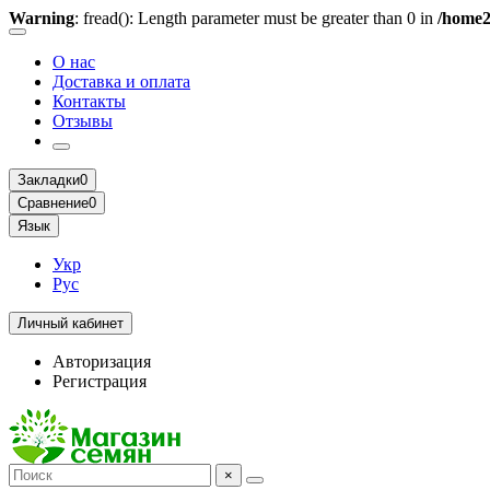
Warning
: fread(): Length parameter must be greater than 0 in
/home2
О нас
Доставка и оплата
Контакты
Отзывы
Закладки
0
Сравнение
0
Язык
Укр
Рус
Личный кабинет
Авторизация
Регистрация
×