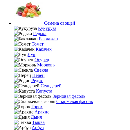
Семена овощей
Кукуруза
Редька
Баклажан
Томат
Кабачек
Лук
Огурец
Морковь
Свекла
Перец
Редис
Сельдерей
Капуста
Зерновая фасоль
Спаржевая фасоль
Горох
Арахис
Дыня
Тыква
Арбуз