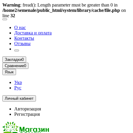
Warning
: fread(): Length parameter must be greater than 0 in
/home2/semenale/public_html/system/library/cache/file.php
on
line
32
О нас
Доставка и оплата
Контакты
Отзывы
Закладки
0
Сравнение
0
Язык
Укр
Рус
Личный кабинет
Авторизация
Регистрация