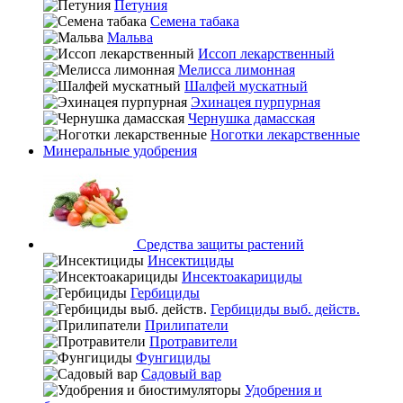
Петуния
Семена табака
Мальва
Иссоп лекарственный
Мелисса лимонная
Шалфей мускатный
Эхинацея пурпурная
Чернушка дамасская
Ноготки лекарственные
Минеральные удобрения
Средства защиты растений
Инсектициды
Инсектоакарициды
Гербициды
Гербициды выб. действ.
Прилипатели
Протравители
Фунгициды
Садовый вар
Удобрения и