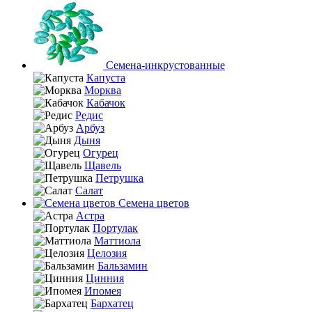
Семена-инкрустованные
Капуста
Морква
Кабачок
Редис
Арбуз
Дыня
Огурец
Щавель
Петрушка
Салат
Семена цветов
Астра
Портулак
Маттиола
Целозия
Бальзамин
Цинния
Ипомея
Бархатец