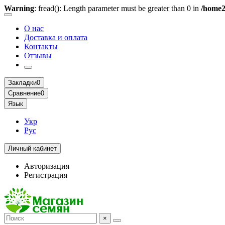
Warning
: fread(): Length parameter must be greater than 0 in
/home2
О нас
Доставка и оплата
Контакты
Отзывы
Закладки
0
Сравнение
0
Язык
Укр
Рус
Личный кабинет
Авторизация
Регистрация
×