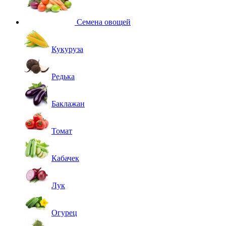
Семена овощей
Кукуруза
Редька
Баклажан
Томат
Кабачек
Лук
Огурец