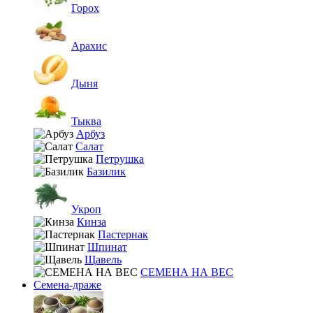
Горох
Арахис
Дыня
Тыква
Арбуз
Салат
Петрушка
Базилик
Укроп
Кинза
Пастернак
Шпинат
Щавель
СЕМЕНА НА ВЕС
Семена-драже