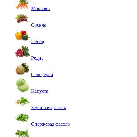
Морковь
Свекла
Перец
Редис
Сельдерей
Капуста
Зерновая фасоль
Спаржевая фасоль