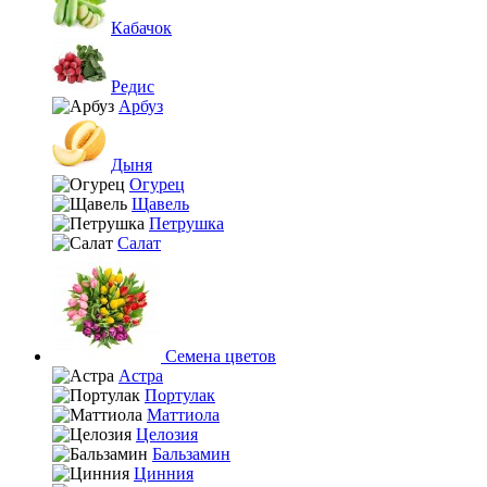
Кабачок
Редис
Арбуз
Дыня
Огурец
Щавель
Петрушка
Салат
Семена цветов
Астра
Портулак
Маттиола
Целозия
Бальзамин
Цинния