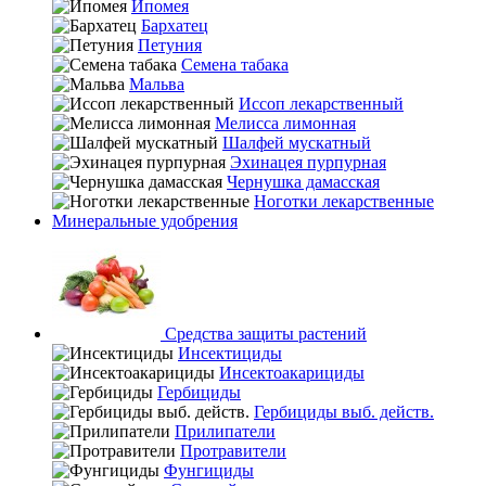
Ипомея
Бархатец
Петуния
Семена табака
Мальва
Иссоп лекарственный
Мелисса лимонная
Шалфей мускатный
Эхинацея пурпурная
Чернушка дамасская
Ноготки лекарственные
Минеральные удобрения
Средства защиты растений
Инсектициды
Инсектоакарициды
Гербициды
Гербициды выб. действ.
Прилипатели
Протравители
Фунгициды