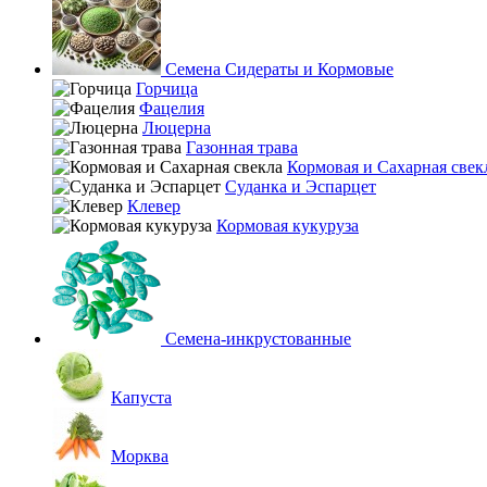
Семена Сидераты и Кормовые
Горчица
Фацелия
Люцерна
Газонная трава
Кормовая и Сахарная свек
Суданка и Эспарцет
Клевер
Кормовая кукуруза
Семена-инкрустованные
Капуста
Морква