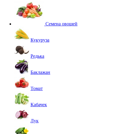
Семена овощей
Кукуруза
Редька
Баклажан
Томат
Кабачек
Лук