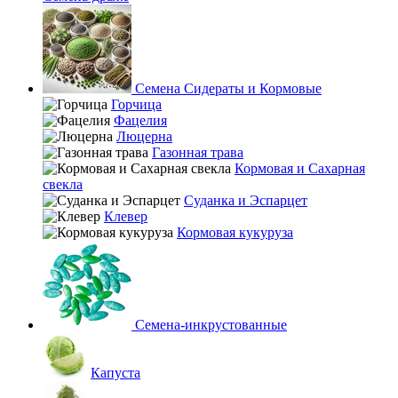
Семена Сидераты и Кормовые
Горчица
Фацелия
Люцерна
Газонная трава
Кормовая и Сахарная
свекла
Суданка и Эспарцет
Клевер
Кормовая кукуруза
Семена-инкрустованные
Капуста