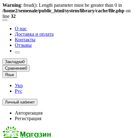
Warning
: fread(): Length parameter must be greater than 0 in
/home2/semenale/public_html/system/library/cache/file.php
on
line
32
О нас
Доставка и оплата
Контакты
Отзывы
Закладки
0
Сравнение
0
Язык
Укр
Рус
Личный кабинет
Авторизация
Регистрация