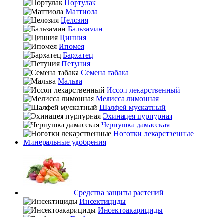
Портулак
Маттиола
Целозия
Бальзамин
Цинния
Ипомея
Бархатец
Петуния
Семена табака
Мальва
Иссоп лекарственный
Мелисса лимонная
Шалфей мускатный
Эхинацея пурпурная
Чернушка дамасская
Ноготки лекарственные
Минеральные удобрения
Средства защиты растений
Инсектициды
Инсектоакарициды