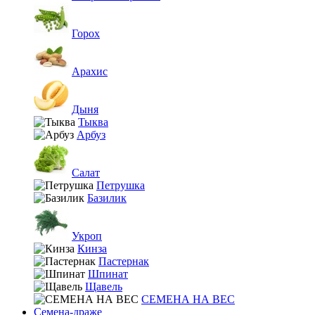
Горох
Арахис
Дыня
Тыква
Арбуз
Салат
Петрушка
Базилик
Укроп
Кинза
Пастернак
Шпинат
Щавель
СЕМЕНА НА ВЕС
Семена-драже