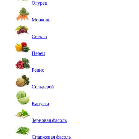
Огурец
Морковь
Свекла
Перец
Редис
Сельдерей
Капуста
Зерновая фасоль
Спаржевая фасоль